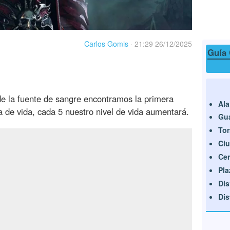
Carlos Gomis
·
21:29 26/12/2025
Guía 
de la fuente de sangre encontramos la primera
Ala
 de vida, cada 5 nuestro nivel de vida aumentará.
Gua
Tor
Ci
Cen
Pla
Dis
Dis