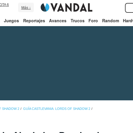
GTA 6
Más ↓
Juegos
Reportajes
Avances
Trucos
Foro
Random
Hard
F SHADOW 2
GUÍA CASTLEVANIA: LORDS OF SHADOW 2