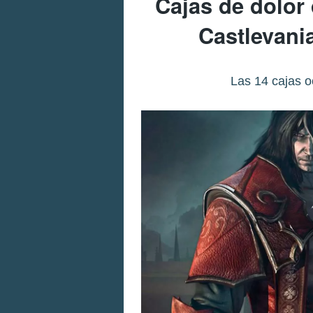
Cajas de dolor 
Castlevani
Las 14 cajas oc