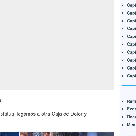
Capí
Capí
Capí
Capí
Capí
Capí
Capí
Capí
Capí
Capí
a.
Remi
Evo
estatua llegamos a otra Caja de Dolor y
Recu
Mem