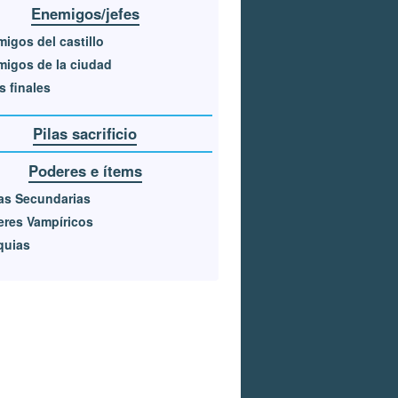
Enemigos/jefes
igos del castillo
igos de la ciudad
s finales
Pilas sacrificio
Poderes e ítems
as Secundarias
res Vampíricos
quias