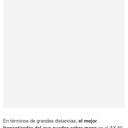
En términos de grandes distancias,
el mejor
francotirador del que puedes echar mano
es el AX-50.