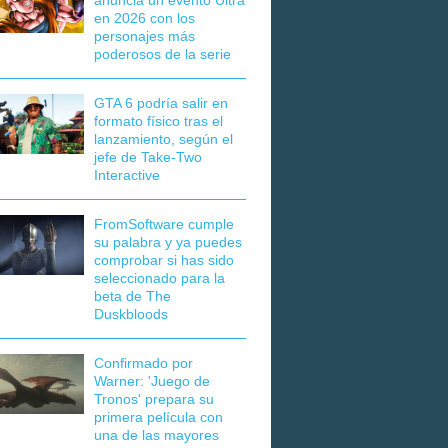
anuncia un evento Ultra
en 2026 con los
personajes más
poderosos de la serie
GTA 6 podría salir en
formato físico tras el
lanzamiento, según el
jefe de Take-Two
Interactive
FromSoftware cumple
su palabra y ya puedes
comprobar si has sido
seleccionado para la
beta de The
Duskbloods
Confirmado por
Warner: 'Juego de
Tronos' prepara su
primera película con
una de las mayores