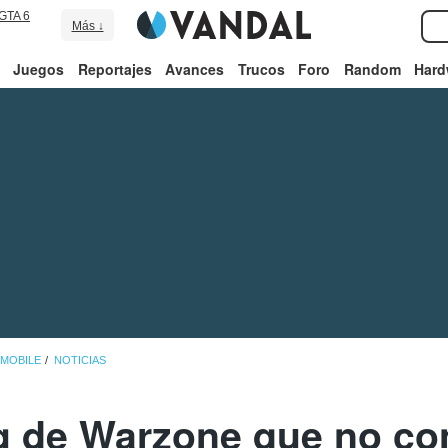
GTA 6
Más ↓
Juegos
Reportajes
Avances
Trucos
Foro
Random
Hard
 MOBILE
NOTICIAS
gg de Warzone que no co