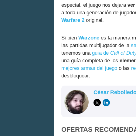
especial, el juego nos dejara
ver
a toda una generación de jugad
Warfare 2
original.
Si bien
Warzone
es la manera má
las partidas multijugador de la
sa
tenemos una
guía de
Call of Du
una guía completa de los
elemen
mejores armas del juego
o las
r
desbloquear.
César Rebolled
OFERTAS RECOMEND