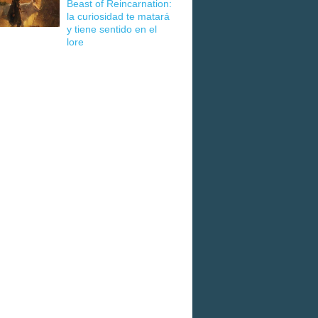
Beast of Reincarnation:
la curiosidad te matará
y tiene sentido en el
lore