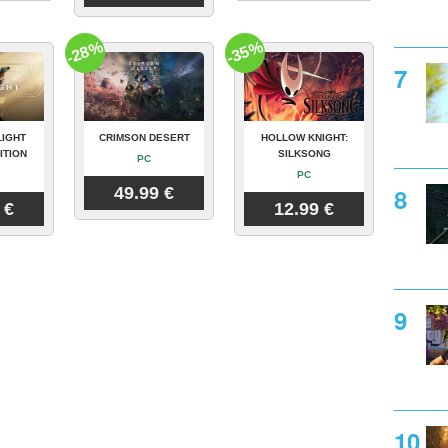
-28%
-35%
LIGHT
CRIMSON DESERT
HOLLOW KNIGHT:
ITION
SILKSONG
PC
PC
49.99 €
 €
12.99 €