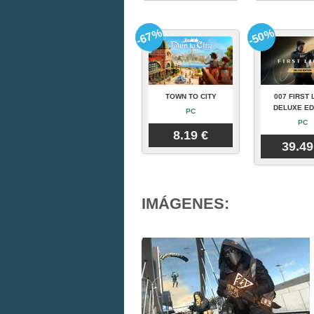
-67%
-50%
TOWN TO CITY
007 FIRST 
DELUXE ED
PC
PC
8.19 €
39.49
IMÁGENES: