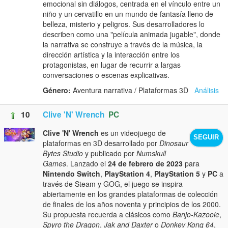
emocional sin diálogos, centrada en el vínculo entre un
niño y un cervatillo en un mundo de fantasía lleno de
belleza, misterio y peligros. Sus desarrolladores lo
describen como una "película animada jugable", donde
la narrativa se construye a través de la música, la
dirección artística y la interacción entre los
protagonistas, en lugar de recurrir a largas
conversaciones o escenas explicativas.
Género:
Aventura narrativa / Plataformas 3D
Análisis
10
Clive 'N' Wrench
PC
Clive 'N' Wrench
es un videojuego de
SEGUIR
plataformas en 3D desarrollado por
Dinosaur
Bytes Studio
y publicado por
Numskull
Games
. Lanzado el
24 de febrero de 2023
para
Nintendo Switch
,
PlayStation 4
,
PlayStation 5
y
PC
a
través de Steam y GOG, el juego se inspira
abiertamente en los grandes plataformas de colección
de finales de los años noventa y principios de los 2000.
Su propuesta recuerda a clásicos como
Banjo-Kazooie
,
Spyro the Dragon
,
Jak and Daxter
o
Donkey Kong 64
,