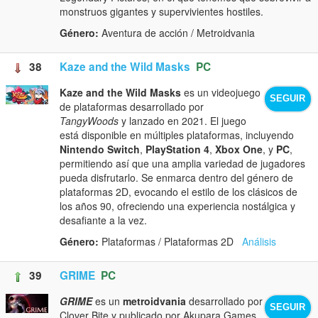
monstruos gigantes y supervivientes hostiles.
Género:
Aventura de acción / Metroidvania
38
Kaze and the Wild Masks
PC
Kaze and the Wild Masks
es un videojuego
SEGUIR
de plataformas desarrollado por
TangyWoods
y lanzado en 2021. El juego
está disponible en múltiples plataformas, incluyendo
Nintendo Switch
,
PlayStation 4
,
Xbox One
, y
PC
,
permitiendo así que una amplia variedad de jugadores
pueda disfrutarlo. Se enmarca dentro del género de
plataformas 2D, evocando el estilo de los clásicos de
los años 90, ofreciendo una experiencia nostálgica y
desafiante a la vez.
Género:
Plataformas / Plataformas 2D
Análisis
39
GRIME
PC
GRIME
es un
metroidvania
desarrollado por
SEGUIR
Clover Bite y publicado por Akupara Games