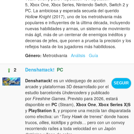
5, Xbox One, Xbox Series, Nintendo Switch, Switch 2 y
PC. La ambiciosa y esperada secuela del querido
Hollow Knight
(2017), uno de los metroidvania más
populares e influyentes de la última década, incluyendo
nuevas habilidades y armas, un sistema de movimiento
más ágil, más de un centenar de enemigos inéditos y
decenas de jefes, que ponen a prueba la precisión y los
reflejos hasta de los jugadores más habilidosos.
Género:
Metroidvania
Análisis
Guía
2
Denshattack!
PC
Denshattack!
es un videojuego de acción
SEGUIR
arcade y plataformas 3D desarrollado por el
estudio barcelonés
Undercoders
y publicado
por
Fireshine Games
. Previsto para 2026, estará
disponible en
PC
(Steam),
Xbox One
,
Xbox Series X|S
y
PlayStation 5
, y propone una mezcla tan disparatada
como efectiva: un “
Tony Hawk
de trenes” donde haces
trucos,
ollies
,
kickflips
y
grinds
… pero con un convoy
recorriendo raíles a toda velocidad en un Japón