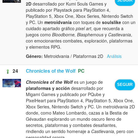
SEGUIR
2D
desarrollado por Kumi Souls Games y
publicado por Playstack para PlayStation 4,
PlayStation 5, Xbox One, Xbox Series, Nintendo Switch
y PC. Un
metroidvania
con toques de
soulslike
con un
cuidado apartado gráfico
pixel art
, que recuerda a
juegos como
Bloodborne, Blasphemous
y
Castlevania
,
con emocionantes combates, exploración, plataformas
y elementos RPG.
Género:
Metroidvania / Plataformas 2D
Análisis
24
Chronicles of the Wolf
PC
Chronicles of the Wolf
es un juego de
SEGUIR
plataformas y acción
desarrollado por
Migami Games y publicado por PQube y
PixelHeart para PlayStation 4, PlayStation 5, Xbox One,
Xbox Series, Nintendo Switch y PC. Un metroidvania 2D
donde, como Mateo Lombardo, cazas a la Bestia de
Gévaudan explorando un mundo oscuro lleno de
secretos, plataformas y combates desafiantes,
rindiendo un sentido homenaje a
Castlevania
, pero con
personalidad propia.