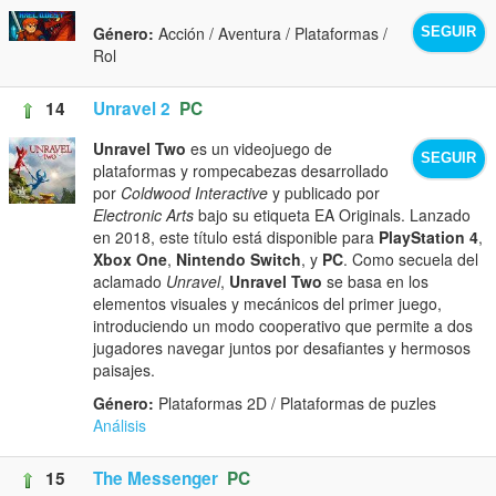
Género:
Acción / Aventura / Plataformas /
SEGUIR
Rol
14
Unravel 2
PC
Unravel Two
es un videojuego de
SEGUIR
plataformas y rompecabezas desarrollado
por
Coldwood Interactive
y publicado por
Electronic Arts
bajo su etiqueta EA Originals. Lanzado
en 2018, este título está disponible para
PlayStation 4
,
Xbox One
,
Nintendo Switch
, y
PC
. Como secuela del
aclamado
Unravel
,
Unravel Two
se basa en los
elementos visuales y mecánicos del primer juego,
introduciendo un modo cooperativo que permite a dos
jugadores navegar juntos por desafiantes y hermosos
paisajes.
Género:
Plataformas 2D / Plataformas de puzles
Análisis
15
The Messenger
PC