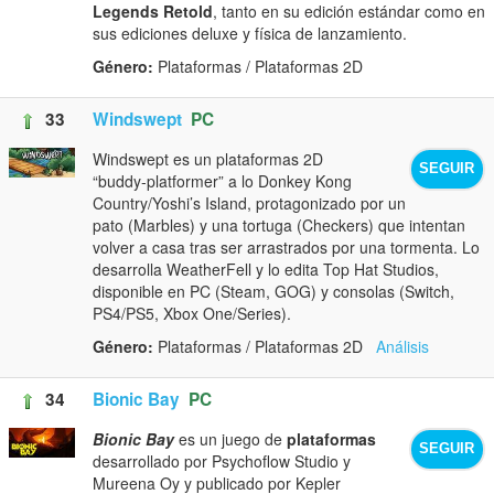
Legends Retold
, tanto en su edición estándar como en
sus ediciones deluxe y física de lanzamiento.
Género:
Plataformas / Plataformas 2D
33
Windswept
PC
Windswept es un plataformas 2D
SEGUIR
“buddy‑platformer” a lo Donkey Kong
Country/Yoshi’s Island, protagonizado por un
pato (Marbles) y una tortuga (Checkers) que intentan
volver a casa tras ser arrastrados por una tormenta. Lo
desarrolla WeatherFell y lo edita Top Hat Studios,
disponible en PC (Steam, GOG) y consolas (Switch,
PS4/PS5, Xbox One/Series).
Género:
Plataformas / Plataformas 2D
Análisis
34
Bionic Bay
PC
Bionic Bay
es un juego de
plataformas
SEGUIR
desarrollado por Psychoflow Studio y
Mureena Oy y publicado por Kepler