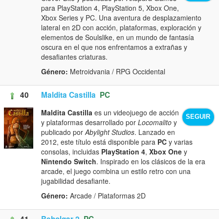
para PlayStation 4, PlayStation 5, Xbox One,
Xbox Series y PC. Una aventura de desplazamiento
lateral en 2D con acción, plataformas, exploración y
elementos de Soulslike, en un mundo de fantasía
oscura en el que nos enfrentamos a extrañas y
desafiantes criaturas.
Género:
Metroidvania / RPG Occidental
40
Maldita Castilla
PC
Maldita Castilla
es un videojuego de acción
SEGUIR
y plataformas desarrollado por
Locomalito
y
publicado por
Abylight Studios
. Lanzado en
2012, este título está disponible para
PC
y varias
consolas, incluidas
PlayStation 4
,
Xbox One
y
Nintendo Switch
. Inspirado en los clásicos de la era
arcade, el juego combina un estilo retro con una
jugabilidad desafiante.
Género:
Arcade / Plataformas 2D
41
Beholgar 2
PC