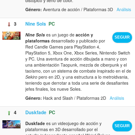
distópico y lleno de color.
Género:
Aventura de acción / Plataformas 3D
Análisis
3
Nine Sols
PC
Nine Sols
es un juego de
acción y
SEGUIR
plataformas
desarrollado y publicado por
Red Candle Games para PlayStation 4,
PlayStation 5, Xbox One, Xbox Series, Nintendo Switch
y PC. Una aventura de acción dibujada a mano y con
una ambientación Taopunk, mezcla de ciberpunk y el
taoísmo, con un sistema de combate inspirado en el de
Sekiro
pero en 2D, y una estructura a lo metroidvania,
teniendo que derrotar a toda una serie de desafiantes
jefes finales, los nueve Soles.
Género:
Hack and Slash / Plataformas 2D
Análisis
4
Duskfade
PC
Duskfade
es un videojuego de acción y
SEGUIR
plataformas en 3D desarrollado por el