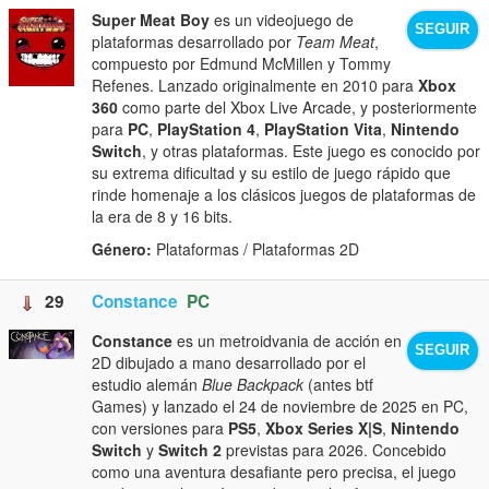
Super Meat Boy
es un videojuego de
SEGUIR
plataformas desarrollado por
Team Meat
,
compuesto por Edmund McMillen y Tommy
Refenes. Lanzado originalmente en 2010 para
Xbox
360
como parte del Xbox Live Arcade, y posteriormente
para
PC
,
PlayStation 4
,
PlayStation Vita
,
Nintendo
Switch
, y otras plataformas. Este juego es conocido por
su extrema dificultad y su estilo de juego rápido que
rinde homenaje a los clásicos juegos de plataformas de
la era de 8 y 16 bits.
Género:
Plataformas / Plataformas 2D
29
Constance
PC
Constance
es un metroidvania de acción en
SEGUIR
2D dibujado a mano desarrollado por el
estudio alemán
Blue Backpack
(antes btf
Games) y lanzado el 24 de noviembre de 2025 en PC,
con versiones para
PS5
,
Xbox Series X|S
,
Nintendo
Switch
y
Switch 2
previstas para 2026. Concebido
como una aventura desafiante pero precisa, el juego