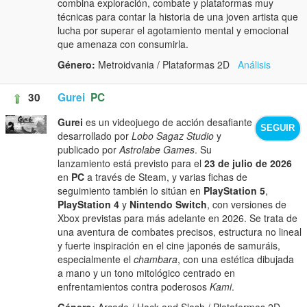
combina exploración, combate y plataformas muy
técnicas para contar la historia de una joven artista que
lucha por superar el agotamiento mental y emocional
que amenaza con consumirla.
Género:
Metroidvania / Plataformas 2D
Análisis
30
Gurei
PC
Gurei
es un videojuego de acción desafiante
SEGUIR
desarrollado por
Lobo Sagaz Studio
y
publicado por
Astrolabe Games
. Su
lanzamiento está previsto para el
23 de julio de 2026
en
PC
a través de Steam, y varias fichas de
seguimiento también lo sitúan en
PlayStation 5
,
PlayStation 4
y
Nintendo Switch
, con versiones de
Xbox previstas para más adelante en 2026. Se trata de
una aventura de combates precisos, estructura no lineal
y fuerte inspiración en el cine japonés de samuráis,
especialmente el
chambara
, con una estética dibujada
a mano y un tono mitológico centrado en
enfrentamientos contra poderosos
Kami
.
Género:
Arcade / Hack and Slash / Plataformas 2D