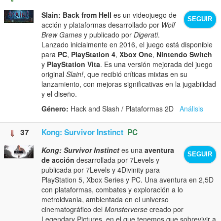
Slain: Back from Hell
es un videojuego de
SEGUIR
acción y plataformas desarrollado por
Wolf
Brew Games
y publicado por
Digerati
.
Lanzado inicialmente en 2016, el juego está disponible
para
PC
,
PlayStation 4
,
Xbox One
,
Nintendo Switch
y
PlayStation Vita
. Es una versión mejorada del juego
original
Slain!
, que recibió críticas mixtas en su
lanzamiento, con mejoras significativas en la jugabilidad
y el diseño.
Género:
Hack and Slash / Plataformas 2D
Análisis
37
Kong: Survivor Instinct
PC
Kong: Survivor Instinct
es una
aventura
SEGUIR
de acción
desarrollada por 7Levels y
publicada por 7Levels y 4Divinity para
PlayStation 5, Xbox Series y PC. Una aventura en 2,5D
con plataformas, combates y exploración a lo
metroidvania, ambientada en el universo
cinematográfico del
Monsterverse
creado por
Legendary Pictures, en el que tenemos que sobrevivir a