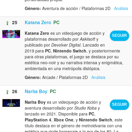
Género:
Aventura de acción / Plataformas 2D
Análisis
25
Katana Zero
PC
Katana Zero
es un videojuego de acción y
SEGUIR
plataformas desarrollado por
Askiisoft
y
publicado por
Devolver Digital
. Lanzado en
2019 para
PC
,
Nintendo Switch
, y posteriormente
para otras plataformas, el juego se destaca por su
estética neo-noir y su narrativa intensa y enigmática,
ambientada en una metrópolis distópica.
Género:
Arcade / Plataformas 2D
Análisis
26
Narita Boy
PC
Narita Boy
es un videojuego de acción y
SEGUIR
aventura desarrollado por
Studio Koba
y
lanzado en 2021. Disponible para
PC
,
PlayStation 4
,
Xbox One
, y
Nintendo Switch
, este
título destaca en el género de metroidvania con una
estética que rinde homenaje a la era de los 80. La