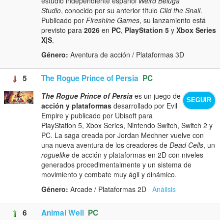
estudio independiente español
Weird Beluga
Studio
, conocido por su anterior título
Clid the Snail
.
Publicado por
Fireshine Games
, su lanzamiento está
previsto para
2026
en
PC
,
PlayStation 5
y
Xbox Series
X|S
.
Género:
Aventura de acción / Plataformas 3D
5
The Rogue Prince of Persia
PC
The Rogue Prince of Persia
es un juego de
SEGUIR
acción y plataformas
desarrollado por Evil
Empire y publicado por Ubisoft para
PlayStation 5, Xbox Series, Nintendo Switch, Switch 2 y
PC. La saga creada por Jordan Mechner vuelve con
una nueva aventura de los creadores de
Dead Cells
, un
roguelike
de acción y plataformas en 2D con niveles
generados procedimentalmente y un sistema de
movimiento y combate muy ágil y dinámico.
Género:
Arcade / Plataformas 2D
Análisis
6
Animal Well
PC