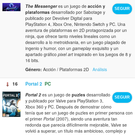
The Messenger
es un juego de
acción y
SEGUIR
plataformas
desarrollado por Sabotage y
publicado por Devolver Digital para
PlayStation 4, Xbox One, Nintendo Switch y PC. Una
aventura de plataformas en 2D protagonizada por un
ninja, que ofrece tanto niveles lineales como un
desarrollo a lo metroidvania, en un juego plagado de
ingenio y humor, con un
gameplay
exquisito y un
apartado gráfico
pixel art
inspirado en los juegos de 8 y
16 bits.
Género:
Acción / Plataformas 2D
Análisis
16
Portal 2
PC
Portal 2
es un juego de
puzles
desarrollado
SEGUIR
y publicado por Valve para PlayStation 3,
Xbox 360 y PC. Después de demostrar cómo
tenía que ser un juego de puzles en primer persona con
el primer
Portal
(2007), siendo una aventura tan
redonda que parecía difícilmente mejorable, Valve se
volvió a superar, un título más ambicioso, complejo y