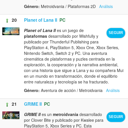
Género:
Metroidvania / Plataformas 2D
Análisis
20
Planet of Lana II
PC
Planet of Lana II
es un juego de
SEGUIR
plataformas
desarrollado por Wishfully y
publicado por Thunderful Publishing para
PlayStation 4, PlayStation 5, Xbox One, Xbox Series,
Nintendo Switch, Switch 2 y PC. Una aventura
cinemática de plataformas y puzles centrada en la
exploración, la cooperación y la narrativa ambiental,
con una historia que sigue a Lana y su compañera Mui
en un mundo en transformación, donde el equilibrio
entre naturaleza y tecnología se ha fracturado.
Género:
Aventura de acción / Metroidvania
Análisis
21
GRIME II
PC
GRIME II
es un
metroidvania
desarrollado
SEGUIR
por Clover Bite y publicado por Kwalee para
PlayStation 5, Xbox Series y PC. Esta