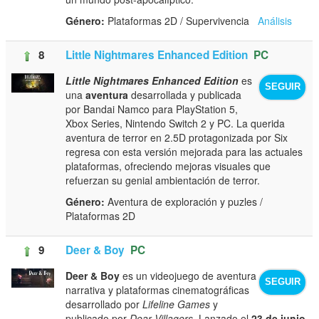
Género:
Plataformas 2D / Supervivencia
Análisis
8
Little Nightmares Enhanced Edition
PC
Little Nightmares Enhanced Edition
es
SEGUIR
una
aventura
desarrollada y publicada
por Bandai Namco para PlayStation 5,
Xbox Series, Nintendo Switch 2 y PC. La querida
aventura de terror en 2.5D protagonizada por Six
regresa con esta versión mejorada para las actuales
plataformas, ofreciendo mejoras visuales que
refuerzan su genial ambientación de terror.
Género:
Aventura de exploración y puzles /
Plataformas 2D
9
Deer & Boy
PC
Deer & Boy
es un videojuego de aventura
SEGUIR
narrativa y plataformas cinematográficas
desarrollado por
Lifeline Games
y
publicado por
Dear Villagers
. Lanzado el
23 de junio