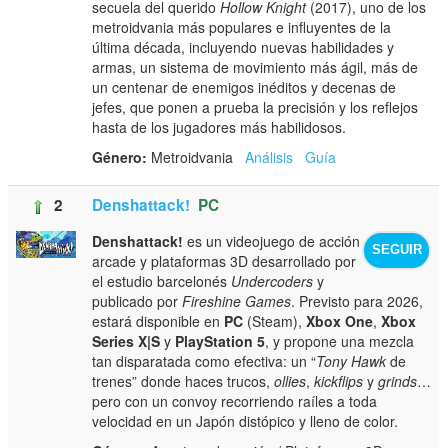
secuela del querido
Hollow Knight
(2017), uno de los
metroidvania más populares e influyentes de la
última década, incluyendo nuevas habilidades y
armas, un sistema de movimiento más ágil, más de
un centenar de enemigos inéditos y decenas de
jefes, que ponen a prueba la precisión y los reflejos
hasta de los jugadores más habilidosos.
Género:
Metroidvania
Análisis
Guía
2
Denshattack!
PC
Denshattack!
es un videojuego de acción
SEGUIR
arcade y plataformas 3D desarrollado por
el estudio barcelonés
Undercoders
y
publicado por
Fireshine Games
. Previsto para 2026,
estará disponible en
PC
(Steam),
Xbox One
,
Xbox
Series X|S
y
PlayStation 5
, y propone una mezcla
tan disparatada como efectiva: un “
Tony Hawk
de
trenes” donde haces trucos,
ollies
,
kickflips
y
grinds
…
pero con un convoy recorriendo raíles a toda
velocidad en un Japón distópico y lleno de color.