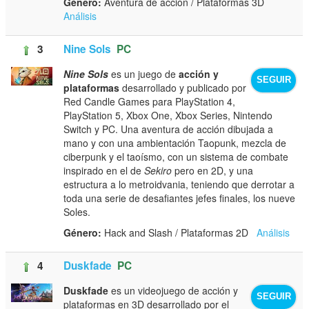
Género:
Aventura de acción / Plataformas 3D
Análisis
3
Nine Sols
PC
Nine Sols
es un juego de
acción y
SEGUIR
plataformas
desarrollado y publicado por
Red Candle Games para PlayStation 4,
PlayStation 5, Xbox One, Xbox Series, Nintendo
Switch y PC. Una aventura de acción dibujada a
mano y con una ambientación Taopunk, mezcla de
ciberpunk y el taoísmo, con un sistema de combate
inspirado en el de
Sekiro
pero en 2D, y una
estructura a lo metroidvania, teniendo que derrotar a
toda una serie de desafiantes jefes finales, los nueve
Soles.
Género:
Hack and Slash / Plataformas 2D
Análisis
4
Duskfade
PC
Duskfade
es un videojuego de acción y
SEGUIR
plataformas en 3D desarrollado por el