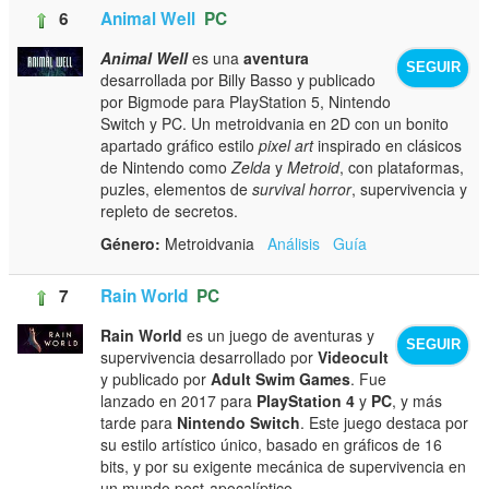
6
Animal Well
PC
Animal Well
es una
aventura
SEGUIR
desarrollada por Billy Basso y publicado
por Bigmode para PlayStation 5, Nintendo
Switch y PC. Un metroidvania en 2D con un bonito
apartado gráfico estilo
pixel art
inspirado en clásicos
de Nintendo como
Zelda
y
Metroid
, con plataformas,
puzles, elementos de
survival horror
, supervivencia y
repleto de secretos.
Género:
Metroidvania
Análisis
Guía
7
Rain World
PC
Rain World
es un juego de aventuras y
SEGUIR
supervivencia desarrollado por
Videocult
y publicado por
Adult Swim Games
. Fue
lanzado en 2017 para
PlayStation 4
y
PC
, y más
tarde para
Nintendo Switch
. Este juego destaca por
su estilo artístico único, basado en gráficos de 16
bits, y por su exigente mecánica de supervivencia en
un mundo post-apocalíptico.