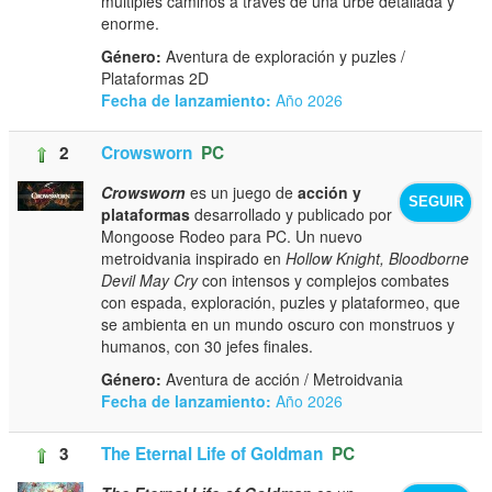
múltiples caminos a través de una urbe detallada y
enorme.
Género:
Aventura de exploración y puzles /
Plataformas 2D
Fecha de lanzamiento:
Año 2026
2
Crowsworn
PC
Crowsworn
es un juego de
acción y
SEGUIR
plataformas
desarrollado y publicado por
Mongoose Rodeo para PC. Un nuevo
metroidvania inspirado en
Hollow Knight, Bloodborne
Devil May Cry
con intensos y complejos combates
con espada, exploración, puzles y plataformeo, que
se ambienta en un mundo oscuro con monstruos y
humanos, con 30 jefes finales.
Género:
Aventura de acción / Metroidvania
Fecha de lanzamiento:
Año 2026
3
The Eternal Life of Goldman
PC