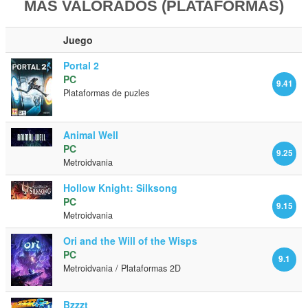
MÁS VALORADOS (PLATAFORMAS)
Juego
Portal 2
PC
9.41
Plataformas de puzles
Animal Well
PC
9.25
Metroidvania
Hollow Knight: Silksong
PC
9.15
Metroidvania
Ori and the Will of the Wisps
PC
9.1
Metroidvania / Plataformas 2D
Bzzzt