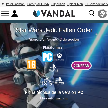
Peter Jackson
Gameplay GTA 6
Superman
Spider-Man
El Señor de los A
Star Wars Jedi: Fallen Order
Género/s:
Aventura de acción
Plataformas:
COMPRAR
Ficha técnica de la versión
PC
Más información