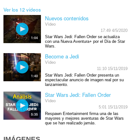
Ver los 12 vídeos
Nuevos contenidos
Vídeo
17:49 4/5/2020
Star Wars Jedi: Fallen Order se actualiza
1:04
con una Nueva Aventura+ por el Día de Star
Wars.
Become a Jedi
Vídeo
11:10 15/11/2019
Star Wars Jedi: Fallen Order presenta un
1:40
espectacular anuncio de imagen real por su
lanzamiento.
Star Wars Jedi: Fallen Order
Vídeo
5:01 15/11/2019
Respawn Entertainment firma una de las
5:35
mayores y mejores aventuras de Star Wars
que se han realizado jamás.
IMÁGENES