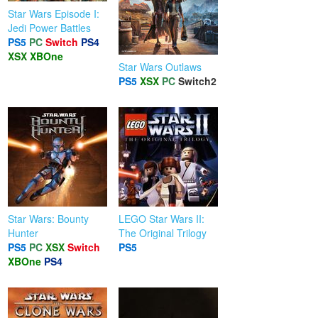
Star Wars Episode I:
Jedi Power Battles
PS5
PC
Switch
PS4
XSX
XBOne
Star Wars Outlaws
PS5
XSX
PC
Switch2
Star Wars: Bounty
LEGO Star Wars II:
Hunter
The Original Trilogy
PS5
PC
XSX
Switch
PS5
XBOne
PS4