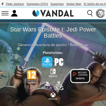
Peter Jackson
Gameplay GTA 6
Superman
Spider-Man
El Señor de los A
Star Wars Episode I: Jedi Power
Battles
Género/s:
Aventura de acción
/
Beat'em up
Plataformas:
OFERTA