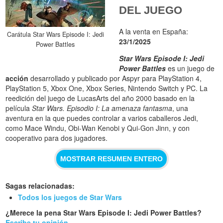
DEL JUEGO
A la venta en España:
Carátula Star Wars Episode I: Jedi
23/1/2025
Power Battles
Star Wars Episode I: Jedi
Power Battles
es un juego de
acción
desarrollado y publicado por Aspyr para PlayStation 4,
PlayStation 5, Xbox One, Xbox Series, Nintendo Switch y PC. La
reedición del juego de LucasArts del año 2000 basado en la
película
Star Wars. Episodio I: La amenaza fantasma
, una
aventura en la que puedes controlar a varios caballeros Jedi,
como Mace Windu, Obi-Wan Kenobi y Qui-Gon Jinn, y con
cooperativo para dos jugadores.
MOSTRAR RESUMEN ENTERO
Sagas relacionadas:
Todos los juegos de Star Wars
¿Merece la pena Star Wars Episode I: Jedi Power Battles?
Escribe tu opinión