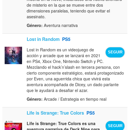
de misterio en la que se mueve entre dos
dimensiones paralelas, teniendo que evitar el
asesinato.
Género:
Aventura narrativa
Lost in Random
PS5
Lost in Random es un videojuego de
SEGUIR
acción y arcade que se lanzará en 2021
en PS4, Xbox One, Nintendo Switch y PC.
Mezclando el hack’n’slash en tercera persona, con
cierto componente estratégico, estará protagonizado
por Even, una aguerrida chica que vivirá esta
aventura acompañada de Dicey, un dado parlante
que le ayudará a desafiar el azar.
Género:
Arcade / Estrategia en tiempo real
Life is Strange: True Colors
PS5
Life is Strange: True Colors es una
SEGUIR
aventura narrativa de Deck Nine para