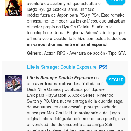
SEGUIR
aventura de acción y rol que actualiza el
juego Ryū ga Gotoku Ishin!, un título
inédito fuera de Japón para PS3 y PS4. Este remake
principalmente moderniza los gráficos, que utilizaban
el motor propio de Ryu Ga Gotoku Studio, a la
tecnología de Unreal Engine 4. Además de llegar por
primera vez a Occidente lo hizo con textos traducidos
en varios idiomas, entre ellos el español
.
Género:
Action-RPG / Aventura de acción / Tipo GTA
Life is Strange: Double Exposure
PS5
Life is Strange: Double Exposure
es
SEGUIR
una
aventura narrativa
desarrollada por
Deck Nine Games y publicada por Square
Enix para PlayStation 5, Xbox Series, Nintendo
Switch y PC. Una nueva entrega de la querida saga
de aventuras, en esta ocasión protagonizada de
nuevo por Max Caulfield, la protagonista del juego
original, ahora fotógrafa residente en una prestigiosa
universidad, donde encuentra a su amiga Safi
muerta en la nieve, iniciándose una nueva aventura