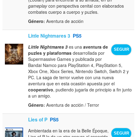
gameplay
con perspectiva cenital con elaborados
combates cuerpo a cuerpo y puzles.
Género:
Aventura de acción
Little Nightmares 3
PS5
Little Nightmares 3
es una
aventura de
SEGUIR
puzles y plataformas
desarrollada por
Supermassive Games y publicada por
Bandai Namco para PlayStation 4, PlayStation 5,
Xbox One, Xbox Series, Nintendo Switch, Switch 2 y
PC. La saga de terror vuelve con una nueva
aventura que en esta ocasión apuesta por el
cooperativo
, pudiendo jugarla de principio a fin junto
a un amigo.
Género:
Aventura de acción / Terror
Lies of P
PS5
Ambientada en la era de la Belle Époque,
SEGUIR
Lies of P le da un giro oscuro al conocido