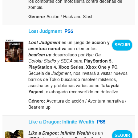
los combates con motosierra contra decenas de
zombis.
Género:
Acción / Hack and Slash
Lost Judgment
PS5
Lost Judgment
es un juego de
acción y
SEGUIR
aventura narrativa
con elementos
beat'em up
desarrollado por
Ryu Ga
Gotoku Studio y SEGA
para
PlayStation 5,
PlayStation 4, Xbox Series, Xbox One y PC.
Secuela de
Judgment
, nos invitará a visitar nuevos
barrios de Tokio buscando resolver misterios,
asesinatos y problemas varios como
Takayuki
Yagami
, exabogado reconvertido en detective.
Género:
Aventura de acción / Aventura narrativa /
Beat'em up
Like a Dragon: Infinite Wealth
PS5
Like a Dragon: Infinite Wealth
es un
SEGUIR