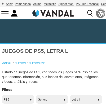
Sony
Prime Video
Anime
Metacritic
Spider-Man
PS Plus Essential
Geo
JUEGOS DE PS5, LETRA L
VANDAL
JUEGOS
JUEGOS PS5
Listado de juegos de PS5, con todos los juegos para PS5 de los
que tenemos información, sus fechas de lanzamiento, imágenes,
vídeos, análisis y trucos.
Filtros
PS5
Género
Letra l