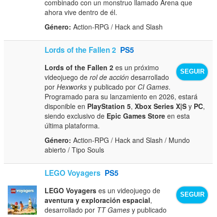
combinado con un monstruo llamado Arena que
ahora vive dentro de él.
Género:
Action-RPG / Hack and Slash
Lords of the Fallen 2
PS5
Lords of the Fallen 2
es un próximo
SEGUIR
videojuego de
rol de acción
desarrollado
por
Hexworks
y publicado por
CI Games
.
Programado para su lanzamiento en 2026, estará
disponible en
PlayStation 5
,
Xbox Series X|S
y
PC
,
siendo exclusivo de
Epic Games Store
en esta
última plataforma.
Género:
Action-RPG / Hack and Slash / Mundo
abierto / Tipo Souls
LEGO Voyagers
PS5
LEGO Voyagers
es un videojuego de
SEGUIR
aventura y exploración espacial
,
desarrollado por
TT Games
y publicado