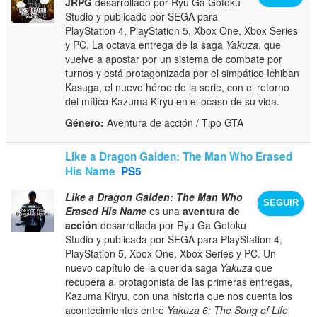
JRPG
desarrollado por Ryu Ga Gotoku
Studio y publicado por SEGA para
PlayStation 4, PlayStation 5, Xbox One, Xbox Series
y PC. La octava entrega de la saga
Yakuza
, que
vuelve a apostar por un sistema de combate por
turnos y está protagonizada por el simpático Ichiban
Kasuga, el nuevo héroe de la serie, con el retorno
del mítico Kazuma Kiryu en el ocaso de su vida.
Género:
Aventura de acción / Tipo GTA
Like a Dragon Gaiden: The Man Who Erased
His Name
PS5
Like a Dragon Gaiden: The Man Who
SEGUIR
Erased His Name
es una
aventura de
acción
desarrollada por Ryu Ga Gotoku
Studio y publicada por SEGA para PlayStation 4,
PlayStation 5, Xbox One, Xbox Series y PC. Un
nuevo capítulo de la querida saga
Yakuza
que
recupera al protagonista de las primeras entregas,
Kazuma Kiryu, con una historia que nos cuenta los
acontecimientos entre
Yakuza 6: The Song of Life