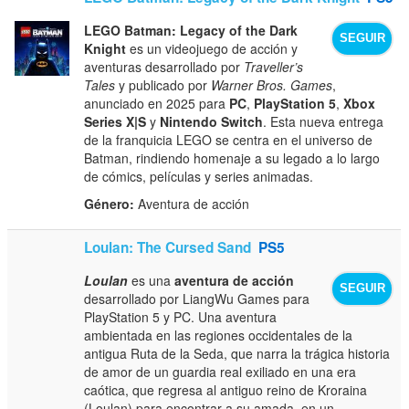
LEGO Batman: Legacy of the Dark
SEGUIR
Knight
es un videojuego de acción y
aventuras desarrollado por
Traveller’s
Tales
y publicado por
Warner Bros. Games
,
anunciado en 2025 para
PC
,
PlayStation 5
,
Xbox
Series X|S
y
Nintendo Switch
. Esta nueva entrega
de la franquicia LEGO se centra en el universo de
Batman, rindiendo homenaje a su legado a lo largo
de cómics, películas y series animadas.
Género:
Aventura de acción
Loulan: The Cursed Sand
PS5
Loulan
es una
aventura de acción
SEGUIR
desarrollado por LiangWu Games para
PlayStation 5 y PC. Una aventura
ambientada en las regiones occidentales de la
antigua Ruta de la Seda, que narra la trágica historia
de amor de un guardia real exiliado en una era
caótica, que regresa al antiguo reino de Kroraina
(Loulan) para encontrar a su amada, en un