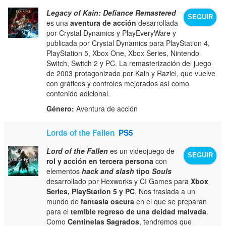
Legacy of Kain: Defiance Remastered
SEGUIR
es una
aventura de acción
desarrollada
por Crystal Dynamics y PlayEveryWare y
publicada por Crystal Dynamics para PlayStation 4,
PlayStation 5, Xbox One, Xbox Series, Nintendo
Switch, Switch 2 y PC. La remasterización del juego
de 2003 protagonizado por Kain y Raziel, que vuelve
con gráficos y controles mejorados así como
contenido adicional.
Género:
Aventura de acción
Lords of the Fallen
PS5
Lord of the Fallen
es un videojuego de
SEGUIR
rol y acción en tercera persona
con
elementos
hack and slash
tipo
Souls
desarrollado por Hexworks y CI Games para
Xbox
Series, PlayStation 5 y PC
. Nos traslada a un
mundo de
fantasía oscura
en el que se preparan
para el
temible regreso de una deidad malvada
.
Como
Centinelas Sagrados
, tendremos que