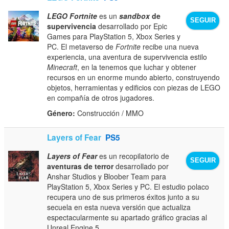
LEGO Fortnite
es un
sandbox
de
SEGUIR
supervivencia
desarrollado por Epic
Games para PlayStation 5, Xbox Series y
PC. El metaverso de
Fortnite
recibe una nueva
experiencia, una aventura de supervivencia estilo
Minecraft
, en la tenemos que luchar y obtener
recursos en un enorme mundo abierto, construyendo
objetos, herramientas y edificios con piezas de LEGO
en compañía de otros jugadores.
Género:
Construcción / MMO
Layers of Fear
PS5
Layers of Fear
es un recopilatorio de
SEGUIR
aventuras de terror
desarrollado por
Anshar Studios y Bloober Team para
PlayStation 5, Xbox Series y PC. El estudio polaco
recupera uno de sus primeros éxitos junto a su
secuela en esta nueva versión que actualiza
espectacularmente su apartado gráfico gracias al
Unreal Engine 5.