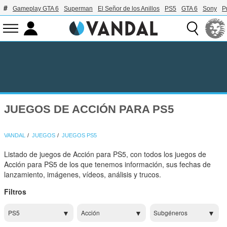
Gameplay GTA 6
Superman
El Señor de los Anillos
PS5
GTA 6
Sony
P
JUEGOS DE ACCIÓN PARA PS5
VANDAL
JUEGOS
JUEGOS PS5
Listado de juegos de Acción para PS5, con todos los juegos de
Acción para PS5 de los que tenemos información, sus fechas de
lanzamiento, imágenes, vídeos, análisis y trucos.
Filtros
PS5
Acción
Subgéneros