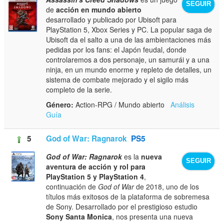
SEGUIR
de
acción en mundo abierto
desarrollado y publicado por Ubisoft para
PlayStation 5, Xbox Series y PC. La popular saga de
Ubisoft da el salto a una de las ambientaciones más
pedidas por los fans: el Japón feudal, donde
controlaremos a dos personaje, un samurái y a una
ninja, en un mundo enorme y repleto de detalles, un
sistema de combate mejorado y el sigilo más
completo de la serie.
Género:
Action-RPG / Mundo abierto
Análisis
Guía
5
God of War: Ragnarok
PS5
God of War: Ragnarok
es la
nueva
SEGUIR
aventura de acción y rol para
PlayStation 5 y PlayStation 4
,
continuación de
God of War
de 2018, uno de los
títulos más exitosos de la plataforma de sobremesa
de Sony. Desarrollado por el prestigioso estudio
Sony Santa Monica
, nos presenta una nueva