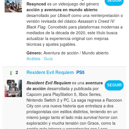
SEGUIR
Resynced
es un videojuego del género
acción y aventura en mundo abierto
desarrollado por
Ubisoft
como una reinterpretación o
versión revisada del clásico
Assassin’s Creed IV:
Black Flag
. Concebido para plataformas modernas a
mediados de la década de 2020, este título busca
actualizar la experiencia original con mejoras
técnicas y ajustes jugables.
Género:
Aventura de acción / Mundo abierto
Análisis
Guía
2
Resident Evil Requiem
PS5
Resident Evil Requiem
es una
aventura
SEGUIR
de acción
desarrollada y publicada por
Capcom para PlayStation 5, Xbox Series,
Nintendo Switch 2 y PC. La saga regresa a Raccoon
City con una nueva historia que entrelaza a dos
protagonistas con estilos distintos, teniendo en un
mismo juego tanto el lado más
survival horror
con
exploración y mucha tensión con Grace, como la
acción más intensa y espectacular con Leon.