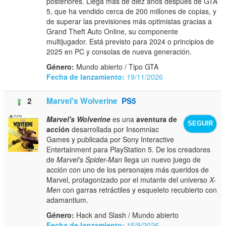
posteriores. Llega más de diez años después de GTA
5, que ha vendido cerca de 200 millones de copias, y
de superar las previsiones más optimistas gracias a
Grand Theft Auto Online, su componente
multijugador. Está previsto para 2024 o principios de
2025 en PC y consolas de nueva generación.
Género:
Mundo abierto / Tipo GTA
Fecha de lanzamiento:
19/11/2026
2
Marvel's Wolverine
PS5
Marvel's Wolverine
es una
aventura de
SEGUIR
acción
desarrollada por Insomniac
Games y publicada por Sony Interactive
Entertainment para PlayStation 5. De los creadores
de
Marvel's Spider-Man
llega un nuevo juego de
acción con uno de los personajes más queridos de
Marvel, protagonizado por el mutante del universo
X-
Men
con garras retráctiles y esqueleto recubierto con
adamantium.
Género:
Hack and Slash / Mundo abierto
Fecha de lanzamiento:
15/9/2026