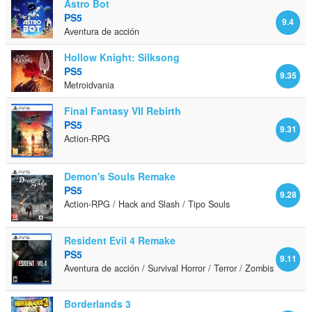
Astro Bot
PS5
9.4
Aventura de acción
Hollow Knight: Silksong
PS5
9.35
Metroidvania
Final Fantasy VII Rebirth
PS5
9.31
Action-RPG
Demon's Souls Remake
PS5
9.28
Action-RPG / Hack and Slash / Tipo Souls
Resident Evil 4 Remake
PS5
9.11
Aventura de acción / Survival Horror / Terror / Zombis
Borderlands 3