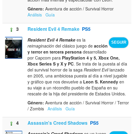
Género:
Aventura de acción / Survival Horror
Análisis
Guía
3
Resident Evil 4 Remake
PS5
Resident Evil 4 Remake
es la
SEGUIR
reimaginación
del clásico juego de
acción
y terror en tercera persona
desarrollado
por Capcom para
PlayStation 4 y 5, Xbox One,
Xbox Series S y X y PC
. Se trata de la puesta al día
del survival horror de la saga
Resident Evil
lanzado
en 2005, una ambiciosa puesta al día a nivel jugable
y gráfico que nos devuelve a
Leon S. Kennedy
en
su viaje a un récondito pueblo de España en su
rescate de la hija del presidente de Estados Unidos.
Género:
Aventura de acción / Survival Horror / Terror
/ Zombis
Análisis
Guía
4
Assassin's Creed Shadows
PS5
Assassin's Creed Shadows
es un juego