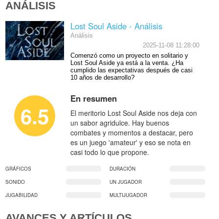
ANÁLISIS
Lost Soul Aside - Análisis
Análisis
2025-11-08 11:28:00
Comenzó como un proyecto en solitario y
Lost Soul Aside ya está a la venta. ¿Ha
cumplido las expectativas después de casi
10 años de desarrollo?
En resumen
6.5
El meritorio Lost Soul Aside nos deja con
un sabor agridulce. Hay buenos
combates y momentos a destacar, pero
es un juego 'amateur' y eso se nota en
casi todo lo que propone.
GRÁFICOS
DURACIÓN
SONIDO
UN JUGADOR
JUGABILIDAD
MULTIJUGADOR
AVANCES Y ARTÍCULOS