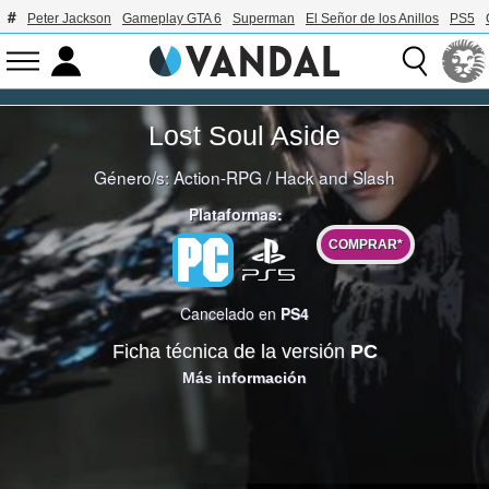
Peter Jackson
Gameplay GTA 6
Superman
El Señor de los Anillos
PS5
Lost Soul Aside
Género/s:
Action-RPG
/
Hack and Slash
Plataformas:
COMPRAR*
Cancelado en
PS4
Ficha técnica de la versión
PC
Más información