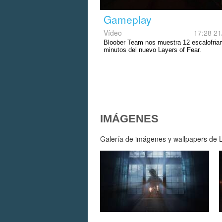
Gameplay
Vídeo
17:28 21
Bloober Team nos muestra 12 escalofria
minutos del nuevo Layers of Fear.
IMÁGENES
Galería de imágenes y wallpapers de La