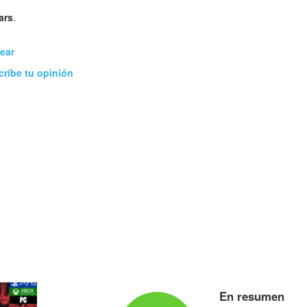
ars
.
ear
cribe tu opinión
En resumen