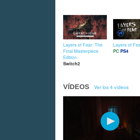
Layers of Fear: The
Layers of Fe
Final Masterpiece
PC
PS4
Edition
Switch2
VÍDEOS
Ver los 4 vídeos