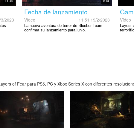
11:46
1:14
Fecha de lanzamiento
Gam
/3/2023
Vídeo
11:51 19/2/2023
Vídeo
ntes
La nueva aventura de terror de Bloober Team
Layers 
confirma su lanzamiento para junio.
terroríf
yers of Fear para PS5, PC y Xbox Series X con diferentes resoluciones