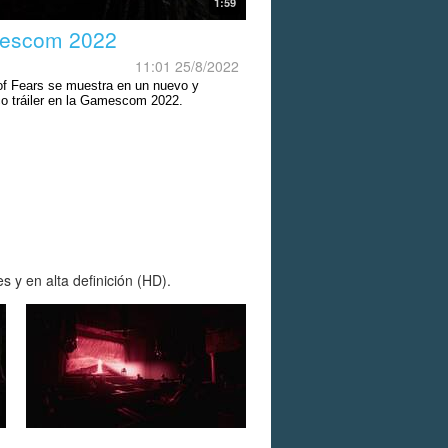
1:59
escom 2022
11:01 25/8/2022
of Fears se muestra en un nuevo y
ico tráiler en la Gamescom 2022.
 y en alta definición (HD).