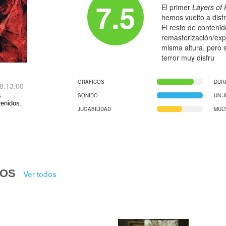
7.5
El primer
Layers of 
hemos vuelto a disfr
El resto de conteni
remasterización/expa
misma altura, pero 
terror muy disfru
GRÁFICOS
DUR
8:13:00
SONIDO
UN 
s
tenidos.
JUGABILIDAD
MUL
DOS
Ver todos