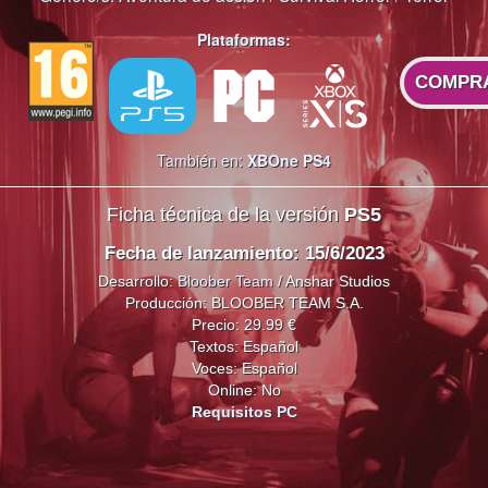
Plataformas:
COMPR
También en:
XBOne
PS4
Ficha técnica de la versión
PS5
Fecha de lanzamiento: 15/6/2023
Desarrollo:
Bloober Team
/ Anshar Studios
Producción: BLOOBER TEAM S.A.
Precio: 29.99 €
Textos: Español
Voces: Español
Online: No
Requisitos PC