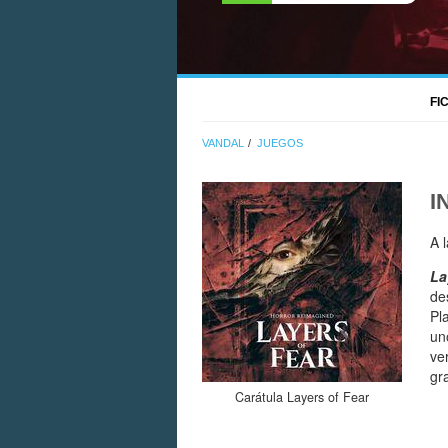
FI
VANDAL
JUEGOS
I
A 
La
de
Pl
un
ve
gr
Carátula Layers of Fear