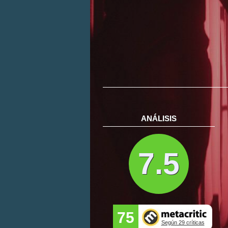
ANÁLISIS
7.5
75
Según 29 críticas