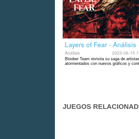
Layers of Fear - Análisis
Análisis
2023-06-15 1
Bloober Team revisita su saga de artista
atormentados con nuevos gráficos y con
JUEGOS RELACIONA