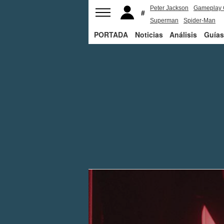
Peter Jackson
Gameplay 
Superman
Spider-Man
PORTADA
Noticias
Análisis
Guías