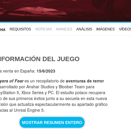
REQUISITOS
NOTICIAS
AVANCES
ANÁLISIS
IMÁGENES
VÍDEO
CHA
NFORMACIÓN DEL JUEGO
la venta en España:
15/6/2023
yers of Fear
es un recopilatorio de
aventuras de terror
sarrollado por Anshar Studios y Bloober Team para
ayStation 5, Xbox Series y PC. El estudio polaco recupera
o de sus primeros éxitos junto a su secuela en esta nueva
rsión que actualiza espectacularmente su apartado gráfico
acias al Unreal Engine 5.
MOSTRAR RESUMEN ENTERO