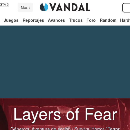
GTA 6
Más ↓
Juegos
Reportajes
Avances
Trucos
Foro
Random
Hard
Layers of Fear
Género/s:
Aventura de acción
/
Survival Horror
/
Terror