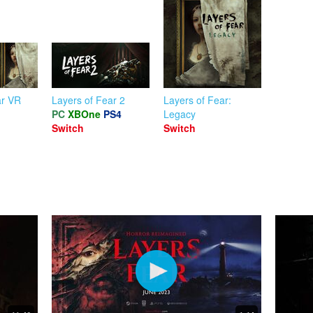
ar VR
Layers of Fear 2
Layers of Fear:
PC
XBOne
PS4
Legacy
Switch
Switch