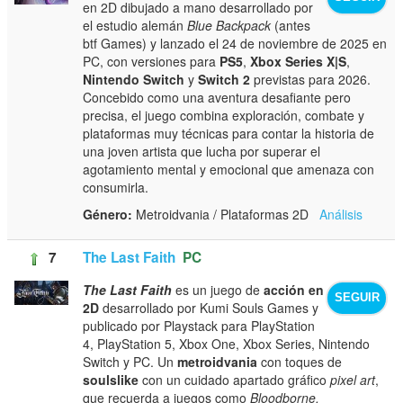
en 2D dibujado a mano desarrollado por
el estudio alemán
Blue Backpack
(antes
btf Games) y lanzado el 24 de noviembre de 2025 en
PC, con versiones para
PS5
,
Xbox Series X|S
,
Nintendo Switch
y
Switch 2
previstas para 2026.
Concebido como una aventura desafiante pero
precisa, el juego combina exploración, combate y
plataformas muy técnicas para contar la historia de
una joven artista que lucha por superar el
agotamiento mental y emocional que amenaza con
consumirla.
Género:
Metroidvania / Plataformas 2D
Análisis
7
The Last Faith
PC
The Last Faith
es un juego de
acción en
SEGUIR
2D
desarrollado por Kumi Souls Games y
publicado por Playstack para PlayStation
4, PlayStation 5, Xbox One, Xbox Series, Nintendo
Switch y PC. Un
metroidvania
con toques de
soulslike
con un cuidado apartado gráfico
pixel art
,
que recuerda a juegos como
Bloodborne,