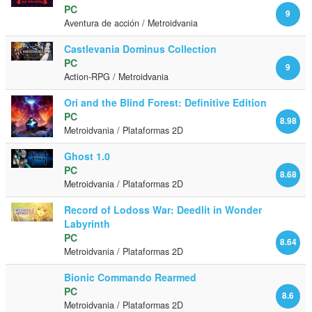
PC
9
Aventura de acción / Metroidvania
Castlevania Dominus Collection
PC
9
Action-RPG / Metroidvania
Ori and the Blind Forest: Definitive Edition
PC
8.98
Metroidvania / Plataformas 2D
Ghost 1.0
PC
8.68
Metroidvania / Plataformas 2D
Record of Lodoss War: Deedlit in Wonder
Labyrinth
PC
8.64
Metroidvania / Plataformas 2D
Bionic Commando Rearmed
PC
8.6
Metroidvania / Plataformas 2D