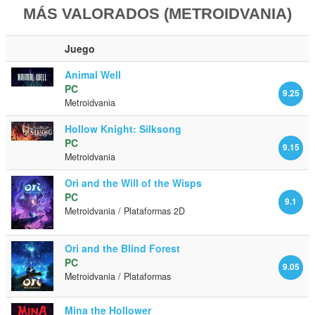
MÁS VALORADOS (METROIDVANIA)
Juego
Animal Well
PC
9.25
Metroidvania
Hollow Knight: Silksong
PC
9.15
Metroidvania
Ori and the Will of the Wisps
PC
9.1
Metroidvania / Plataformas 2D
Ori and the Blind Forest
PC
9.05
Metroidvania / Plataformas
Mina the Hollower