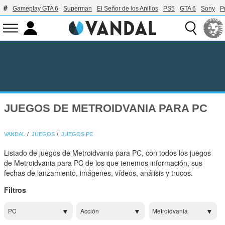
Gameplay GTA 6
Superman
El Señor de los Anillos
PS5
GTA 6
Sony
P
JUEGOS DE METROIDVANIA PARA PC
VANDAL
JUEGOS
JUEGOS PC
Listado de juegos de Metroidvania para PC, con todos los juegos
de Metroidvania para PC de los que tenemos información, sus
fechas de lanzamiento, imágenes, vídeos, análisis y trucos.
Filtros
PC
Acción
Metroidvania