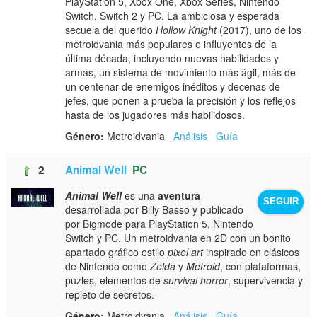
PlayStation 5, Xbox One, Xbox Series, Nintendo
Switch, Switch 2 y PC. La ambiciosa y esperada
secuela del querido
Hollow Knight
(2017), uno de los
metroidvania más populares e influyentes de la
última década, incluyendo nuevas habilidades y
armas, un sistema de movimiento más ágil, más de
un centenar de enemigos inéditos y decenas de
jefes, que ponen a prueba la precisión y los reflejos
hasta de los jugadores más habilidosos.
Género:
Metroidvania
Análisis
Guía
2
Animal Well
PC
Animal Well
es una
aventura
SEGUIR
desarrollada por Billy Basso y publicado
por Bigmode para PlayStation 5, Nintendo
Switch y PC. Un metroidvania en 2D con un bonito
apartado gráfico estilo
pixel art
inspirado en clásicos
de Nintendo como
Zelda
y
Metroid
, con plataformas,
puzles, elementos de
survival horror
, supervivencia y
repleto de secretos.
Género:
Metroidvania
Análisis
Guía