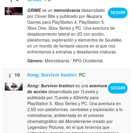
GRIME
es un
metroidvania
desarrollado
SEGUIR
por Clover Bite y publicado por Akupara
Games para PlayStation 4, PlayStation 5,
Xbox One, Xbox Series y PC. Una aventura de
desplazamiento lateral en 2D con acción,
plataformas, exploración y elementos de Soulslike,
en un mundo de fantasía oscura en el que nos
enfrentamos a extrañas y desafiantes criaturas.
Género:
Metroidvania / RPG Occidental
10
Kong: Survivor Instinct
PC
Kong: Survivor Instinct
es una
aventura
SEGUIR
de acción
desarrollada por 7Levels y
publicada por 7Levels y 4Divinity para
PlayStation 5, Xbox Series y PC. Una aventura en
2,5D con plataformas, combates y exploración a lo
metroidvania, ambientada en el universo
cinematográfico del
Monsterverse
creado por
Legendary Pictures, en el que tenemos que
sobrevivir a monstruos gigantes y supervivientes