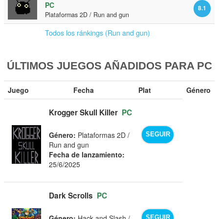
PC
8.1
Plataformas 2D / Run and gun
Todos los ránkings (Run and gun)
ÚLTIMOS JUEGOS AÑADIDOS PARA PC
Juego
Fecha
Plat
Género
Krogger Skull Killer
PC
Género:
Plataformas 2D /
SEGUIR
Run and gun
Fecha de lanzamiento:
25/6/2025
Dark Scrolls
PC
Género:
Hack and Slash /
SEGUIR