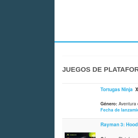
JUEGOS DE PLATAFOR
Tortugas Ninja
Género:
Aventura d
Fecha de lanzami
Rayman 3: Hood