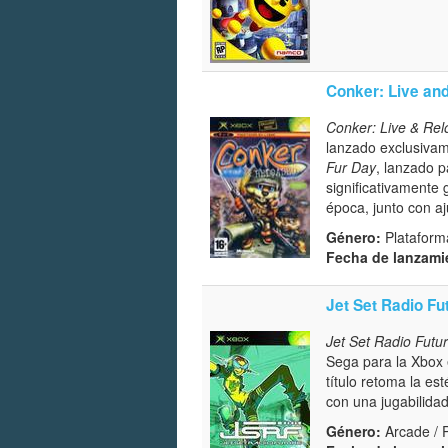
Conker: Live an
Conker: Live & Re
lanzado exclusivam
Fur Day
, lanzado 
significativamente
época, junto con a
Género:
Plataforma
Fecha de lanzami
Jet Set Radio Fu
Jet Set Radio Futu
Sega para la Xbox
título retoma la es
con una jugabilida
Género:
Arcade / 