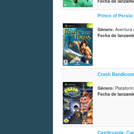
Fecha de lanzami
Prince of Persia
Género:
Aventura 
Fecha de lanzami
Crash Bandicoot
Género:
Plataform
Fecha de lanzami
Castlevania: Cu