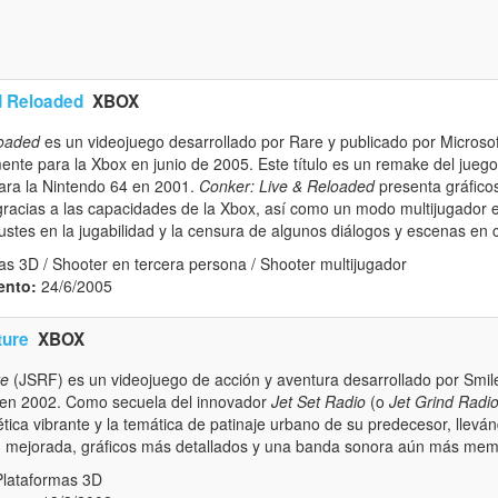
d Reloaded
XBOX
loaded
es un videojuego desarrollado por Rare y publicado por Microso
ente para la Xbox en junio de 2005. Este título es un remake del juego
para la Nintendo 64 en 2001.
Conker: Live & Reloaded
presenta gráfico
 gracias a las capacidades de la Xbox, así como un modo multijugador
justes en la jugabilidad y la censura de algunos diálogos y escenas e
s 3D / Shooter en tercera persona / Shooter multijugador
ento:
24/6/2005
ture
XBOX
re
(JSRF) es un videojuego de acción y aventura desarrollado por Smile
 en 2002. Como secuela del innovador
Jet Set Radio
(o
Jet Grind Radi
tética vibrante y la temática de patinaje urbano de su predecesor, llevá
d mejorada, gráficos más detallados y una banda sonora aún más mem
Plataformas 3D