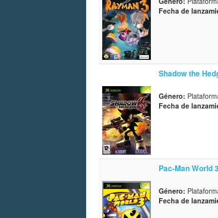
Género:
Plataform
Fecha de lanzami
Shadow the Hed
Género:
Plataform
Fecha de lanzami
Pac-Man World 
Género:
Plataform
Fecha de lanzami