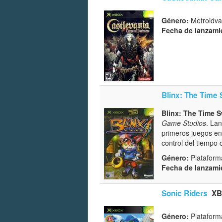
Género:
Metroidva
Fecha de lanzami
Blinx: The Time
Blinx: The Time 
Game Studios
. Lan
primeros juegos en
control del tiempo
Género:
Plataform
Fecha de lanzami
Sonic Riders
XB
Género:
Plataform