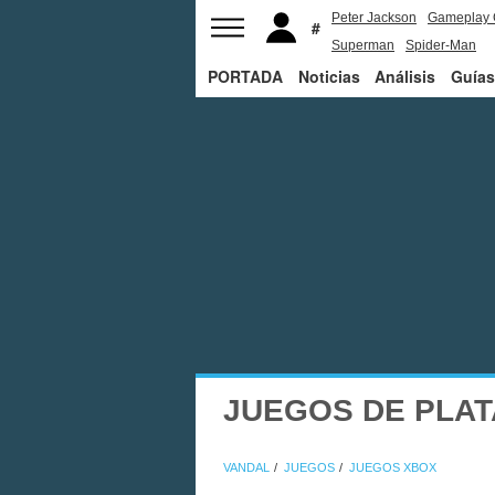
Peter Jackson
Gameplay 
Superman
Spider-Man
PORTADA
Noticias
Análisis
Guías
JUEGOS DE PLA
VANDAL
JUEGOS
JUEGOS XBOX