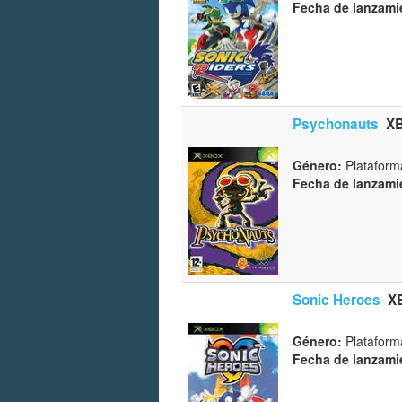
Fecha de lanzami
Psychonauts
X
Género:
Plataform
Fecha de lanzami
Sonic Heroes
X
Género:
Plataform
Fecha de lanzami