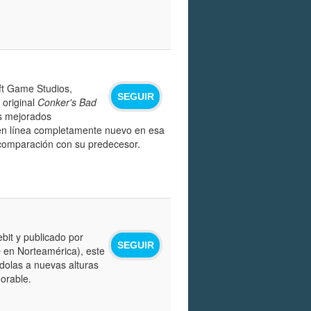
ft Game Studios,
SEGUIR
 original
Conker's Bad
s mejorados
 en línea completamente nuevo en esa
n comparación con su predecesor.
bit y publicado por
SEGUIR
o
en Norteamérica), este
ndolas a nuevas alturas
orable.