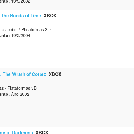
ento:
13/3/2002
: The Sands of Time
XBOX
de acción / Plataformas 3D
ento:
19/2/2004
: The Wrath of Cortex
XBOX
as / Plataformas 3D
ento:
Año 2002
rse of Darkness
XBOX