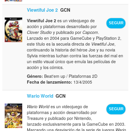
Viewtiful Joe 2
GCN
Viewtiful Joe 2
es un videojuego de
SEGUIR
acción y plataformas desarrollado por
Clover Studio
y publicado por
Capcom
.
Lanzado en 2004 para GameCube y PlayStation 2,
este título es la secuela directa de
Viewtiful Joe
,
continuando la historia del héroe Joe y su novia
Sylvia mientras luchan contra las fuerzas del mal en
un estilo visual único que emula las películas de
acción y los cómics.
Género:
Beat'em up / Plataformas 2D
Fecha de lanzamiento:
13/4/2005
Wario World
GCN
Wario World
es un videojuego de
SEGUIR
plataformas y acción desarrollado por
Treasure y publicado por Nintendo,
lanzado exclusivamente para la GameCube en 2003.
Marcando una desviación de la serie de juegos
Wario