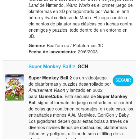
Land
de Nintendo,
Wario World
es el primer juego de
plataformas en 3D protagonizado por Wario, el anti-
héroe y rival codicioso de Mario. El juego combina
elementos de plataformas clásicas con luchas contra
enemigos y puzzles, todo dentro de un entorno en
3D.
Género:
Beat'em up / Plataformas 3D
Fecha de lanzamiento:
20/6/2003
Super Monkey Ball 2
GCN
Super Monkey Ball 2
es un videojuego
SEGUIR
de plataformas y puzzles desarrollado por
Amusement Vision
y lanzado en 2002
para
GameCube
. Esta secuela de
Super Monkey
Ball
sigue el formato de juego centrado en el control
de bolas que contienen personajes, en este caso, los
entrañables monos AiAi, MeeMee, GonGon y Baby.
Los jugadores deben guiar estas bolas a través de
diversos niveles llenos de obstáculos, plataformas
flotantes y peligros, utilizando solo el tilting de la