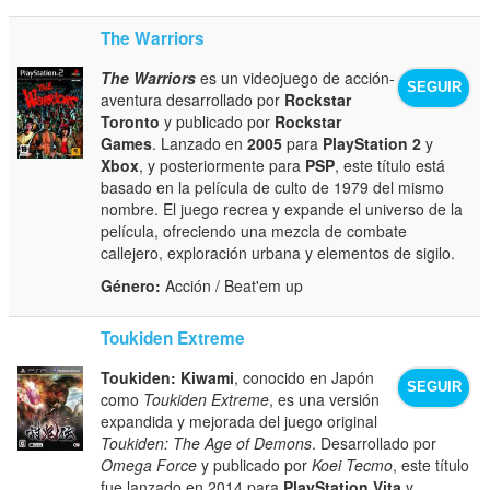
The Warriors
The Warriors
es un videojuego de acción-
SEGUIR
aventura desarrollado por
Rockstar
Toronto
y publicado por
Rockstar
Games
. Lanzado en
2005
para
PlayStation 2
y
Xbox
, y posteriormente para
PSP
, este título está
basado en la película de culto de 1979 del mismo
nombre. El juego recrea y expande el universo de la
película, ofreciendo una mezcla de combate
callejero, exploración urbana y elementos de sigilo.
Género:
Acción / Beat'em up
Toukiden Extreme
Toukiden: Kiwami
, conocido en Japón
SEGUIR
como
Toukiden Extreme
, es una versión
expandida y mejorada del juego original
Toukiden: The Age of Demons
. Desarrollado por
Omega Force
y publicado por
Koei Tecmo
, este título
fue lanzado en 2014 para
PlayStation Vita
y