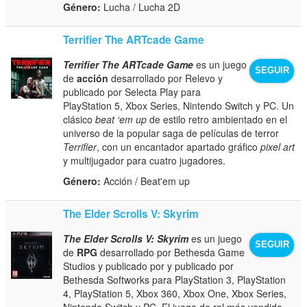
Género:
Lucha / Lucha 2D
Terrifier The ARTcade Game
Terrifier The ARTcade Game
es un juego
SEGUIR
de
acción
desarrollado por Relevo y
publicado por Selecta Play para
PlayStation 5, Xbox Series, Nintendo Switch y PC. Un
clásico
beat ‘em up
de estilo retro ambientado en el
universo de la popular saga de películas de terror
Terrifier
, con un encantador apartado gráfico
pixel art
y multijugador para cuatro jugadores.
Género:
Acción / Beat'em up
The Elder Scrolls V: Skyrim
The Elder Scrolls V: Skyrim
es un juego
SEGUIR
de
RPG
desarrollado por Bethesda Game
Studios y publicado por y publicado por
Bethesda Softworks para PlayStation 3, PlayStation
4, PlayStation 5, Xbox 360, Xbox One, Xbox Series,
Nintendo Switch y PC. El juego de rol más vendido