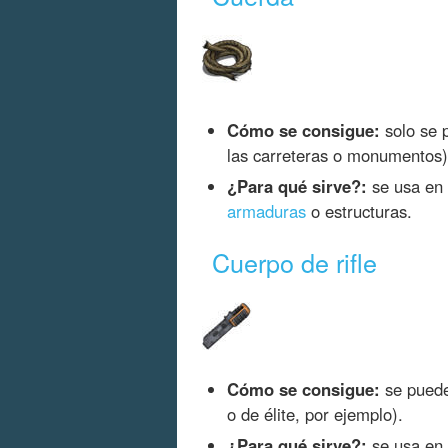
Cómo se consigue:
solo se p
las carreteras o monumentos)
¿Para qué sirve?:
se usa en 
armaduras
o estructuras.
Cuerpo de rifle
Cómo se consigue:
se puede 
o de élite, por ejemplo).
¿Para qué sirve?:
se usa en l