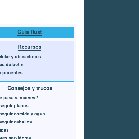
Guía Rust
Recursos
iclar y ubicaciones
as de botín
mponentes
Consejos y trucos
é pasa si mueres?
seguir planos
seguir comida y agua
eguir caballos
mpas
res servidores