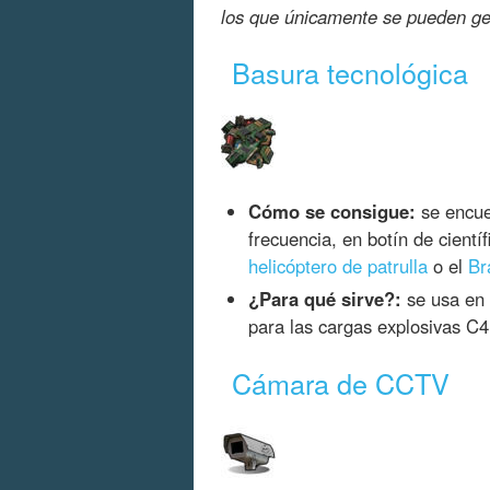
los que únicamente se pueden g
Basura tecnológica
Cómo se consigue:
se encue
frecuencia, en botín de cientí
helicóptero de patrulla
o el
Br
¿Para qué sirve?:
se usa en 
para las cargas explosivas C4
Cámara de CCTV