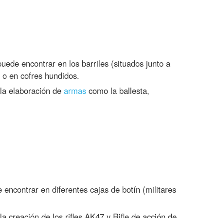
uede encontrar en los barriles (situados junto a
 o en cofres hundidos.
la elaboración de
armas
como la ballesta,
encontrar en diferentes cajas de botín (militares
a creación de los rifles AK47 y Rifle de acción de