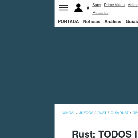
Sony
Prime Video
Anim
Metacritic
PORTADA
Noticias
Análisis
Guías
VANDAL
JUEGOS
RUST
GUÍA RUST
RE
Rust: TODOS 