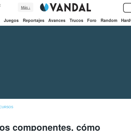
e
Más ↓
Juegos
Reportajes
Avances
Trucos
Foro
Random
Hard
CURSOS
los componentes, cómo