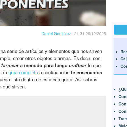
Daniel González
·
21:31 26/12/2025
na serie de artículos y elementos que nos sirven
Rec
emplo, crear otros objetos o armas. Es decir, son
Caj
s
farmear
a menudo para luego
craftear
lo que
Co
stra
guía completa
a continuación
te enseñamos
uego lista dentro de esta categoría. Así sabrás
 qué sirven.
¿Qu
Con
Con
Cons
Tra
Mejo