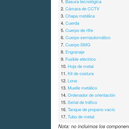
1.
Basura tecnológica
2.
Cámara de CCTV
3.
Chapa metálica
4.
Cuerda
5.
Cuerpo de rifle
6.
Cuerpo semiautomático
7.
Cuerpo SMG
8.
Engranaje
9.
Fusible eléctrico
10.
Hoja de metal
11.
Kit de costura
12.
Lona
13.
Muelle metálico
14.
Ordenador de orientación
15.
Señal de tráfico
16.
Tanque de propano vacío
17.
Tubo de metal
Nota: no incluimos los component