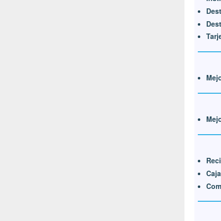
Dest
Dest
Tarj
Mej
Mej
Reci
Caja
Com