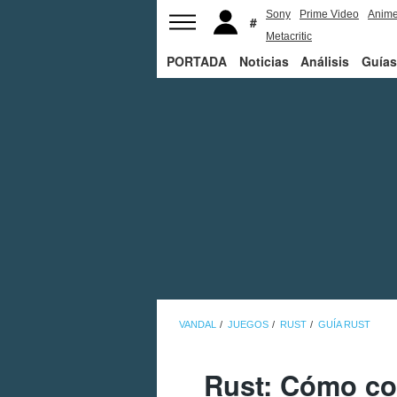
Sony
Prime Video
Anim
Metacritic
PORTADA
Noticias
Análisis
Guías
VANDAL
JUEGOS
RUST
GUÍA RUST
Rust: Cómo co