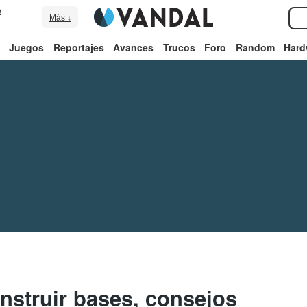
e
Más ↓
Juegos
Reportajes
Avances
Trucos
Foro
Random
Hard
nstruir bases, consejos