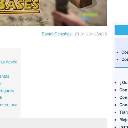
Daniel González
·
21:31 26/12/2025
Cóm
Cóm
ras desde
entas
¿Qu
s
Con
lugares
ck
Con
er en una
Cons
Tra
Mejo
Ins