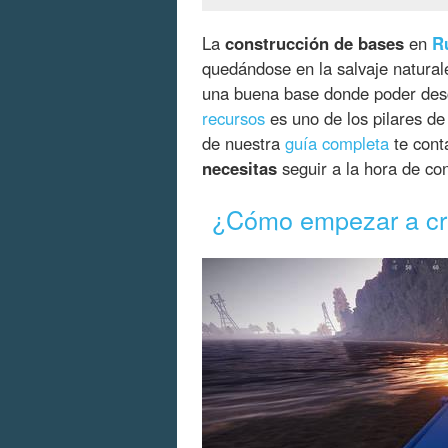
La
construcción de bases
en
R
quedándose en la salvaje natural
una buena base donde poder desc
recursos
es uno de los pilares de
de nuestra
guía completa
te cont
necesitas
seguir a la hora de con
¿Cómo empezar a cre