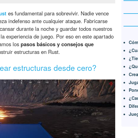
ust
es fundamental para sobrevivir. Nadie vence
eza indefenso ante cualquier ataque. Fabricarse
ansar durante la noche y guardar todos nuestros
 la experiencia de juego. Por eso en este apartado
Cóm
amos los
pasos básicos y consejos que
¿Cu
struir estructuras en Rust.
¿Tie
ar estructuras desde cero?
¿Qu
Crea
Juga
Pone
¿Ca
Dife
Jueg