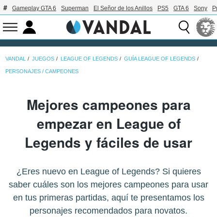
Gameplay GTA 6
Superman
El Señor de los Anillos
PS5
GTA 6
Sony
P
VANDAL
JUEGOS
LEAGUE OF LEGENDS
GUÍA LEAGUE OF LEGENDS
PERSONAJES / CAMPEONES
Mejores campeones para
empezar en League of
Legends y fáciles de usar
¿Eres nuevo en League of Legends? Si quieres
saber cuáles son los mejores campeones para usar
en tus primeras partidas, aquí te presentamos los
personajes recomendados para novatos.