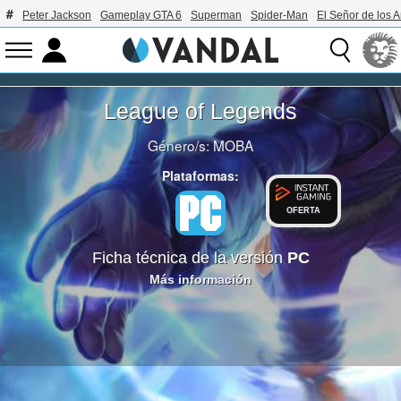
Peter Jackson
Gameplay GTA 6
Superman
Spider-Man
El Señor de los A
League of Legends
Género/s:
MOBA
Plataformas:
OFERTA
Ficha técnica de la versión
PC
Más información