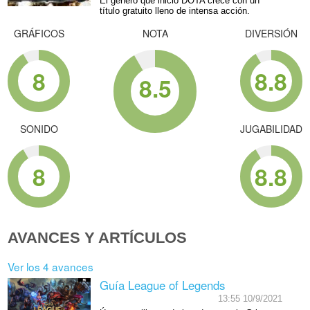
El género que inició DOTA crece con un
título gratuito lleno de intensa acción.
GRÁFICOS
NOTA
DIVERSIÓN
8
8.8
8.5
SONIDO
JUGABILIDAD
8
8.8
AVANCES Y ARTÍCULOS
Ver los 4 avances
Guía League of Legends
13:55 10/9/2021