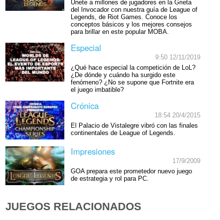
Únete a millones de jugadores en la Grieta
del Invocador con nuestra guía de League of
Legends, de Riot Games. Conoce los
conceptos básicos y los mejores consejos
para brillar en este popular MOBA.
Especial
9:50 12/11/2019
¿Qué hace especial la competición de LoL?
¿De dónde y cuándo ha surgido este
fenómeno? ¿No se supone que Fortnite era
el juego imbatible?
Crónica
18:54 20/4/2015
El Palacio de Vistalegre vibró con las finales
continentales de League of Legends.
Impresiones
17/9/2009
GOA prepara este prometedor nuevo juego
de estrategia y rol para PC.
JUEGOS RELACIONADOS