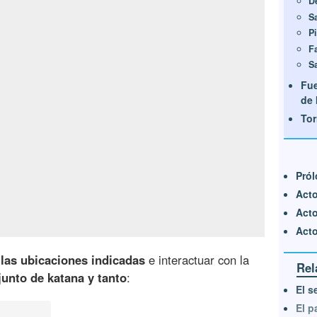
D
S
P
F
S
Fu
de 
Tor
Pró
Acto
Acto
Acto
a las ubicaciones indicadas
e interactuar con la
Rel
unto de katana y tanto
:
El s
El p