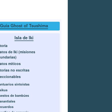
Guía Ghost of Tsushima
Isla de Iki
toria
atos de Iki (misiones
undarias)
atos míticos
torias no escritas
eccionables
antuarios sintoístas
aikus
uestos de bambúes
anantiales
ecuerdos