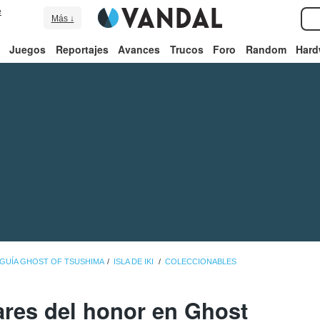
e
Más ↓
Juegos
Reportajes
Avances
Trucos
Foro
Random
Hard
GUÍA GHOST OF TSUSHIMA
ISLA DE IKI
COLECCIONABLES
ares del honor en Ghost