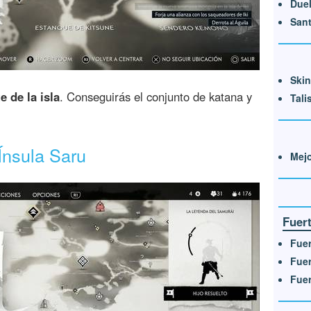
Due
Sant
Skin
 de la isla
. Conseguirás el conjunto de katana y
Tal
 Ínsula Saru
Mej
Fuer
Fuer
Fue
Fue