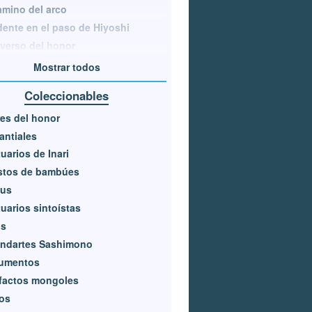
amino del arco
dente en el paso de Hiyoshi
everso del honor
Mostrar todos
Coleccionables
res del honor
ntiales
uarios de Inari
stos de bambúes
kus
uarios sintoístas
os
andartes Sashimono
umentos
factos mongoles
los