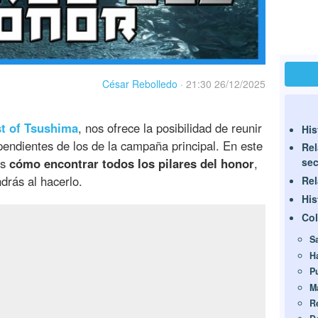
César Rebolledo
·
21:30 26/12/2025
t of Tsushima
, nos ofrece la posibilidad de reunir
His
endientes de los de la campaña principal. En este
Rel
os
cómo encontrar todos los pilares del honor
,
sec
drás al hacerlo.
Rel
His
Col
S
H
P
M
R