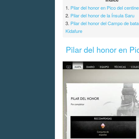
1.
Pilar del honor en Pico del centine
2.
Pilar del honor de la Ínsula Saru
3.
Pilar del honor del Campo de bata
Kidafure
Pilar del honor en Pi