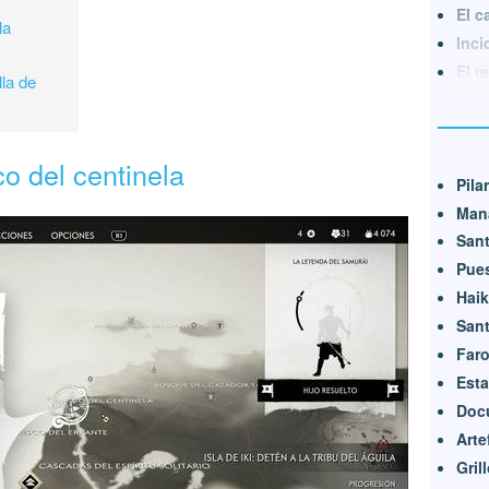
El c
la
Inci
El r
lla de
co del centinela
Pila
Mana
Sant
Pue
Hai
Sant
Far
Est
Doc
Arte
Gril