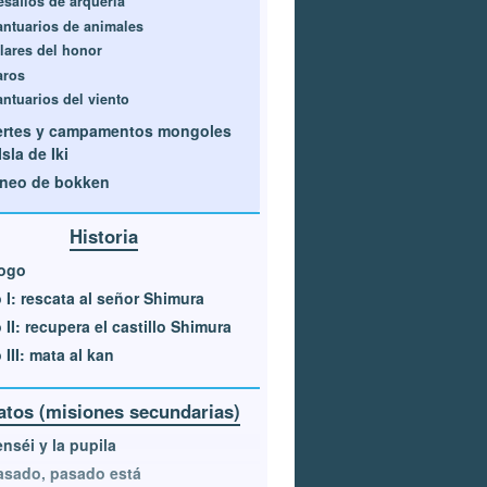
esafíos de arquería
antuarios de animales
ilares del honor
aros
antuarios del viento
ertes y campamentos mongoles
Isla de Iki
neo de bokken
Historia
logo
 I: rescata al señor Shimura
 II: recupera el castillo Shimura
 III: mata al kan
atos (misiones secundarias)
enséi y la pupila
asado, pasado está