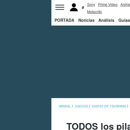
Sony
Prime Video
Anim
Metacritic
PORTADA
Noticias
Análisis
Guías
VANDAL
JUEGOS
GHOST OF TSUSHIMA
TODOS los pil