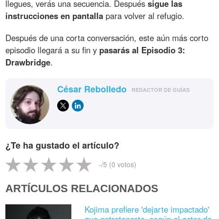
llegues, verás una secuencia. Después
sigue las
instrucciones en pantalla
para volver al refugio.
Después de una corta conversación, este aún más corto
episodio llegará a su fin y
pasarás al Episodio 3:
Drawbridge
.
César Rebolledo
REDACTOR DE GUÍAS
¿Te ha gustado el artículo?
-
/5 (
0
votos)
ARTÍCULOS RELACIONADOS
Kojima prefiere 'dejarte impactado'
que entretenerte, según el actor de