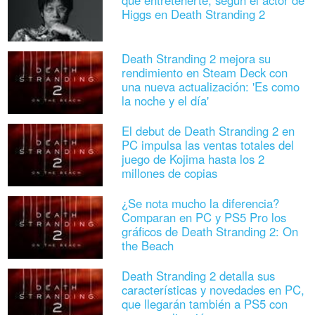
Higgs en Death Stranding 2
Death Stranding 2 mejora su
rendimiento en Steam Deck con
una nueva actualización: 'Es como
la noche y el día'
El debut de Death Stranding 2 en
PC impulsa las ventas totales del
juego de Kojima hasta los 2
millones de copias
¿Se nota mucho la diferencia?
Comparan en PC y PS5 Pro los
gráficos de Death Stranding 2: On
the Beach
Death Stranding 2 detalla sus
características y novedades en PC,
que llegarán también a PS5 con