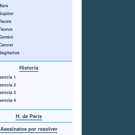
Mars
Jupiter
Pisces
Taurus
Gemini
Cancer
Sagitarius
Historia
encia 1
encia 2
encia 3
encia 4
H. de París
Asesinatos por resolver