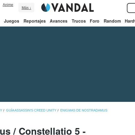
Anime
Más ↓
Juegos
Reportajes
Avances
Trucos
Foro
Random
Hard
TY
GUÍA ASSASSIN'S CREED UNITY
ENIGMAS DE NOSTRADAMUS
us / Constellatio 5 -