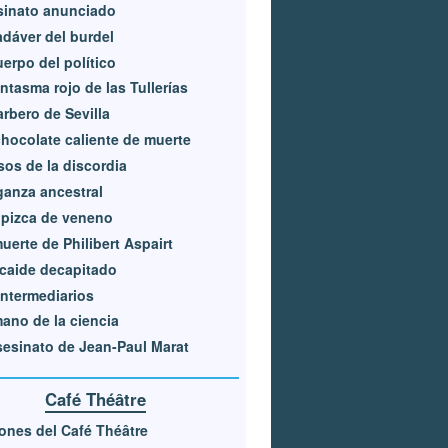
sinato anunciado
adáver del burdel
uerpo del político
antasma rojo de las Tullerías
arbero de Sevilla
hocolate caliente de muerte
os de la discordia
anza ancestral
pizca de veneno
uerte de Philibert Aspairt
lcaide decapitado
intermediarios
ano de la ciencia
sesinato de Jean-Paul Marat
Café Théâtre
ones del Café Théâtre