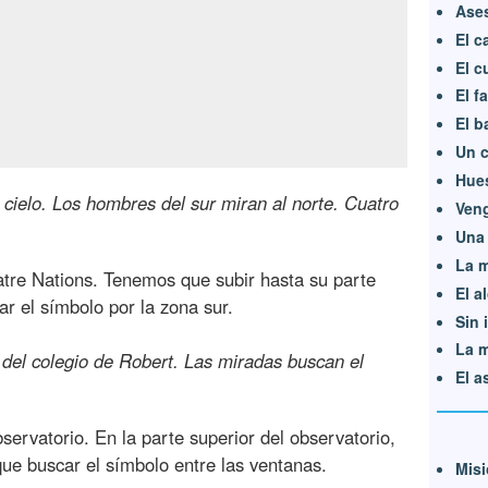
Ase
El c
El c
El f
El b
Un c
Hues
 cielo. Los hombres del sur miran al norte. Cuatro
Veng
Una 
La m
atre Nations. Tenemos que subir hasta su parte
El a
car el símbolo por la zona sur.
Sin 
La m
 del colegio de Robert. Las miradas buscan el
El a
servatorio. En la parte superior del observatorio,
ue buscar el símbolo entre las ventanas.
Misi