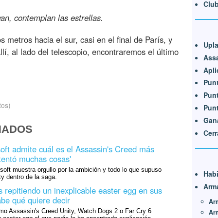
Club
van, contemplan las estrellas.
etros hacia el sur, casi en el final de París, y
Upl
llí, al lado del telescopio, encontraremos el último
Assa
Apli
Punt
Punt
tos)
Punt
Gana
NADOS
Cerr
oft admite cuál es el Assassin's Creed más
ntentó muchas cosas'
oft muestra orgullo por la ambición y todo lo que supuso
Habi
y dentro de la saga.
Arm
s repitiendo un inexplicable easter egg en sus
abe qué quiere decir
Ar
mo Assassin's Creed Unity, Watch Dogs 2 o Far Cry 6
Ar