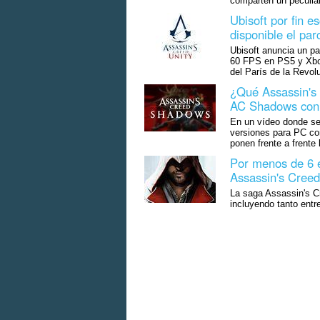
comparten un peculiar
Ubisoft por fin e
disponible el pa
Ubisoft anuncia un pa
60 FPS en PS5 y Xbox 
del París de la Revol
¿Qué Assassin's
AC Shadows con 
En un vídeo donde se
versiones para PC con
ponen frente a frent
Por menos de 6 e
Assassin's Creed
La saga Assassin's C
incluyendo tanto ent