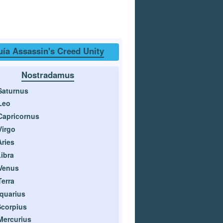
ía Assassin's Creed Unity
Nostradamus
Saturnus
Leo
Capricornus
Virgo
Aries
Libra
Venus
Terra
Aquarius
Scorpius
Mercurius