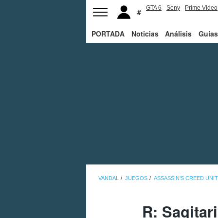
GTA 6
Sony
Prime Video
PORTADA
Noticias
Análisis
Guías
VANDAL
JUEGOS
ASSASSIN'S CREED UNI
R: Sagitari