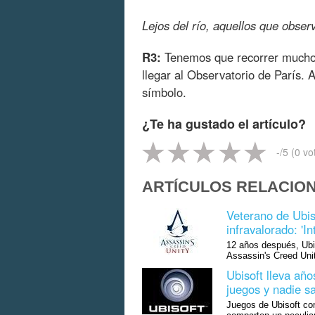
Lejos del río, aquellos que obser
R3:
Tenemos que recorrer muchos m
llegar al Observatorio de París. A
símbolo.
¿Te ha gustado el artículo?
-
/5 (
0
vo
ARTÍCULOS RELACIO
Veterano de Ubis
infravalorado: 'I
12 años después, Ubis
Assassin's Creed Unit
Ubisoft lleva año
juegos y nadie s
Juegos de Ubisoft co