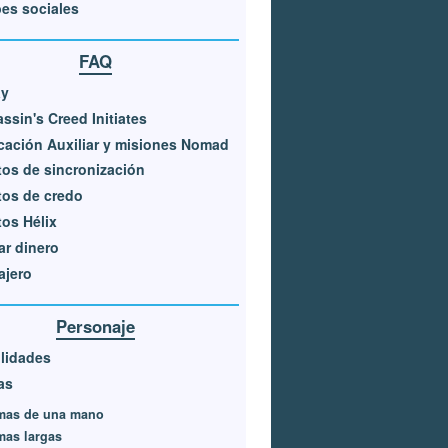
es sociales
FAQ
ay
ssin's Creed Initiates
cación Auxiliar y misiones Nomad
os de sincronización
os de credo
os Hélix
r dinero
ajero
Personaje
lidades
as
mas de una mano
mas largas