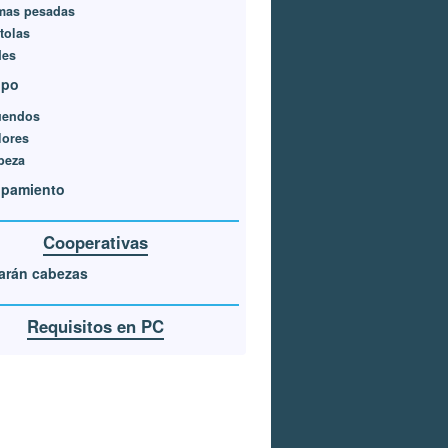
mas pesadas
tolas
les
ipo
uendos
lores
beza
ipamiento
Cooperativas
arán cabezas
Requisitos en PC