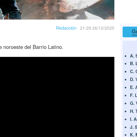
Redacción
·
21:29 26/12/2025
Gu
 noroeste del Barrio Latino.
A. 
B. 
C. 
D. 
E. 
F. 
G. 
H. 
I. 
J. 
K. 