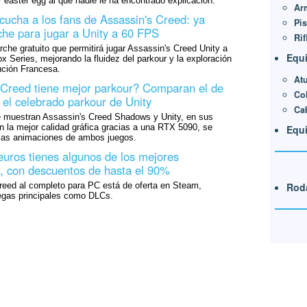
 easter egg al que nadie le ha encontrado explicación.
Ar
scucha a los fans de Assassin's Creed: ya
Pis
rche para jugar a Unity a 60 FPS
Rif
rche gratuito que permitirá jugar Assassin's Creed Unity a
Equ
Series, mejorando la fluidez del parkour y la exploración
ución Francesa.
At
 Creed tiene mejor parkour? Comparan el de
Co
el celebrado parkour de Unity
Ca
 muestran Assassin's Creed Shadows y Unity, en sus
 la mejor calidad gráfica gracias a una RTX 5090, se
Equ
e las animaciones de ambos juegos.
uros tienes algunos de los mejores
, con descuentos de hasta el 90%
reed al completo para PC está de oferta en Steam,
Rod
regas principales como DLCs.