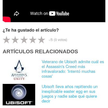
¿Te ha gustado el artículo?
-
/5 (
0
votos)
ARTÍCULOS RELACIONADOS
Veterano de Ubisoft admite cuál es
el Assassin's Creed más
infravalorado: 'Intentó muchas
cosas'
Ubisoft lleva años repitiendo un
inexplicable easter egg en sus
juegos y nadie sabe qué quiere
decir