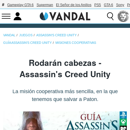
Gameplay GTA 6
Superman
El Señor de los Anillos
PS5
GTA 6
Sony
P
VANDAL
JUEGOS
ASSASSIN'S CREED UNITY
GUÍA ASSASSIN'S CREED UNITY
MISIONES COOPERATIVAS
Rodarán cabezas -
Assassin's Creed Unity
La misión cooperativa más sencilla, en la que
tenemos que salvar a Paton.