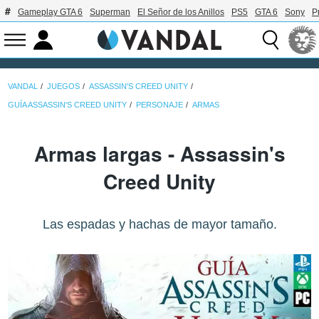
Gameplay GTA 6
Superman
El Señor de los Anillos
PS5
GTA 6
Sony
P
VANDAL
JUEGOS
ASSASSIN'S CREED UNITY
GUÍA ASSASSIN'S CREED UNITY
PERSONAJE
ARMAS
Armas largas - Assassin's
Creed Unity
Las espadas y hachas de mayor tamaño.