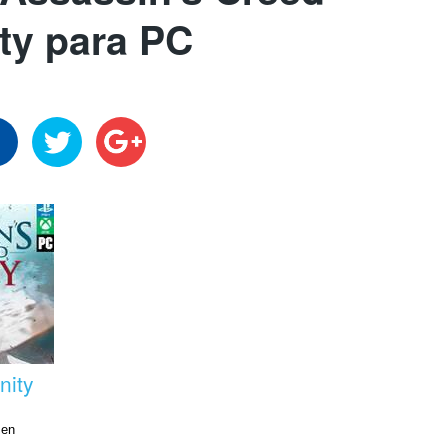
ty para PC
nity
 en