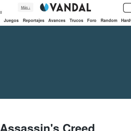
Más ↓
ng
Juegos
Reportajes
Avances
Trucos
Foro
Random
Hard
 Assassin's Creed