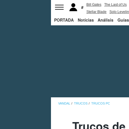
Bill Gates
The Last of Us
Stellar Blade
Solo Leveli
PORTADA
Noticias
Análisis
Guías
VANDAL
TRUCOS
TRUCOS PC
Trucos de