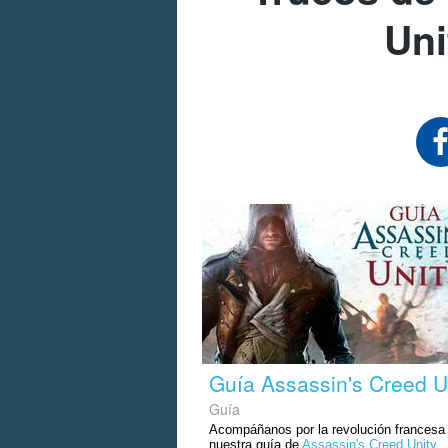
Uni
Guía Assassin's Creed U
Guía
Acompáñanos por la revolución francesa
nuestra guía de
Assassin's Creed Unity
.