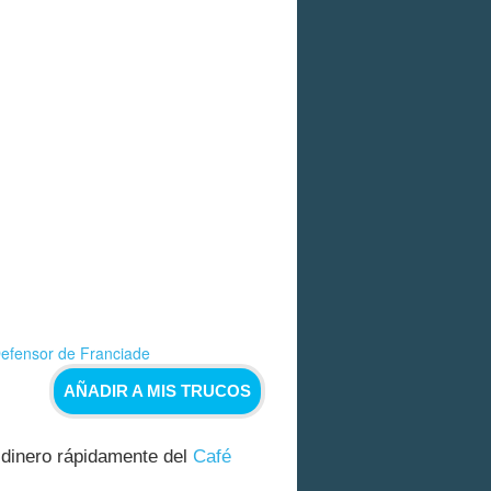
Defensor de Franciade
AÑADIR A MIS TRUCOS
dinero rápidamente del
Café