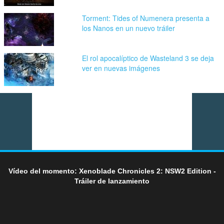
Torment: Tides of Numenera presenta a
los Nanos en un nuevo tráiler
El rol apocalíptico de Wasteland 3 se deja
ver en nuevas imágenes
Vídeo del momento: Xenoblade Chronicles 2: NSW2 Edition -
Tráiler de lanzamiento