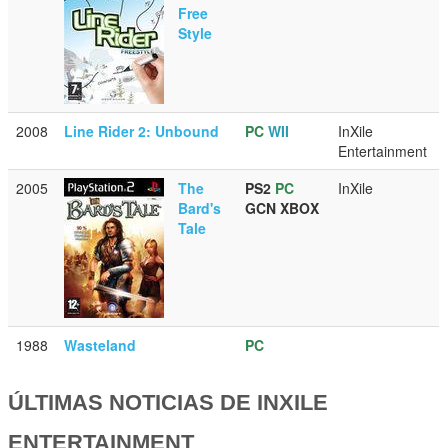
Free
Style
2008
Line Rider 2: Unbound
PC
WII
InXile
Entertainment
2005
The
PS2
PC
InXile
Bard's
GCN
XBOX
Tale
1988
Wasteland
PC
ÚLTIMAS NOTICIAS DE INXILE
ENTERTAINMENT