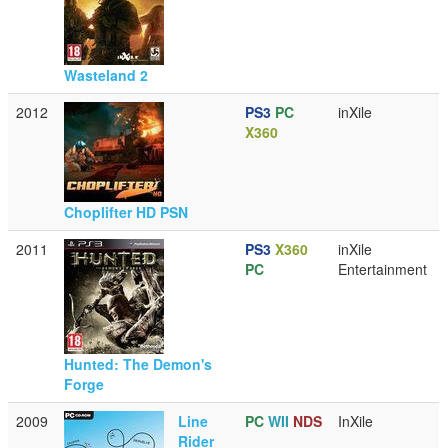
Wasteland 2
2012
PS3
PC
inXile
X360
Choplifter HD PSN
2011
PS3
X360
inXile
PC
Entertainment
Hunted: The Demon's
Forge
2009
Line
PC
WII
NDS
InXile
Rider