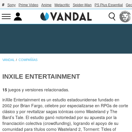
Sony
Prime Video
Anime
Metacritic
Spider-Man
PS Plus Essential
Geo
VANDAL
COMPAÑÍAS
INXILE ENTERTAINMENT
15
juegos y versiones relacionadas.
inXile Entertainment es un estudio estadounidense fundado en
2002 por Brian Fargo, célebre por especializarse en RPGs de corte
clásico y por revitalizar sagas icónicas como Wasteland y The
Bard’s Tale. El estudio ganó notoriedad por su apuesta por la
financiación colectiva (crowdfunding), logrando el apoyo de su
comunidad para títulos como Wasteland 2, Torment: Tides of