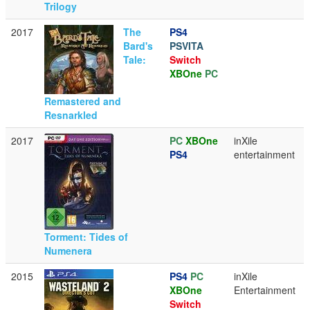
Trilogy
2017
The
PS4
Bard's
PSVITA
Tale:
Switch
XBOne
PC
Remastered and
Resnarkled
2017
PC
XBOne
inXile
PS4
entertainment
Torment: Tides of
Numenera
2015
PS4
PC
inXile
XBOne
Entertainment
Switch