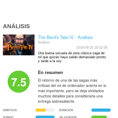
ANÁLISIS
The Bard's Tale IV - Análisis
Análisis
2018-09-25 18:02:00
Una buena secuela de esta clásica saga de
rol que quizás haya salido demasiado pronto
y tarde a la vez.
En resumen
7.5
El retorno de una de las sagas más
míticas del rol de ordenador acierta en lo
más importante, pero se deja olvidados
muchos detalles para considerarla una
entrega sobresaliente.
GRÁFICOS
DURACIÓN
SONIDO
UN JUGADOR