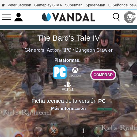
Peter Jackson
Gameplay GTA 6
Superman
Spider-Man
El Señor de los A
The Bard's Tale IV
Género/s:
Action-RPG
/
Dungeon Crawler
Plataformas:
COMPRAR
Ficha técnica de la versión
PC
Más información