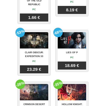
OF THE OLD
PC
REPUBLIC
8.19 €
PC
1.66 €
-53%
-68%
CLAIR OBSCUR:
LIES OF P
EXPEDITION 33
PC
PC
18.69 €
23.29 €
-28%
-35%
CRIMSON DESERT
HOLLOW KNIGHT: