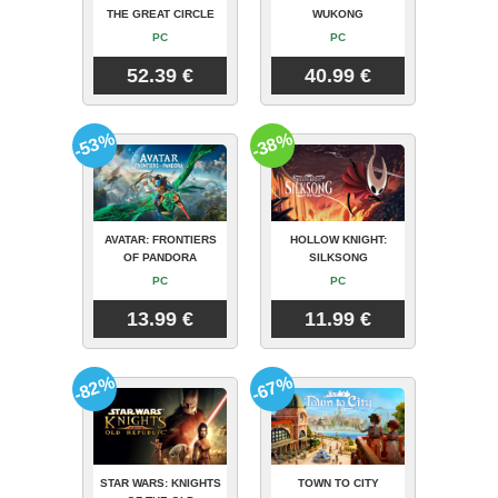
THE GREAT CIRCLE
WUKONG
PC
PC
52.39 €
40.99 €
-53%
-38%
AVATAR: FRONTIERS
HOLLOW KNIGHT:
OF PANDORA
SILKSONG
PC
PC
13.99 €
11.99 €
-82%
-67%
STAR WARS: KNIGHTS
TOWN TO CITY