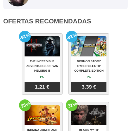
OFERTAS RECOMENDADAS
-91%
-91%
THE INCREDIBLE
DIGIMON STORY
ADVENTURES OF VAN
CYBER SLEUTH:
HELSING II
COMPLETE EDITION
PC
PC
1.21 €
3.39 €
-25%
-31%
INDIANA JONES AND
BLACK MYTH: