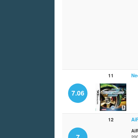
11
Ne
7.06
12
Ai
Ai
7
200