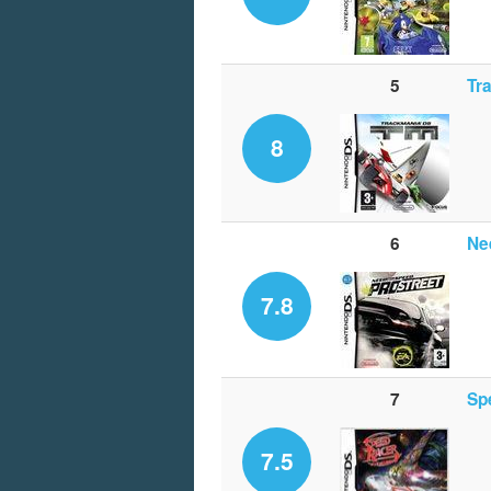
5
Tr
8
6
Ne
7.8
7
Sp
7.5