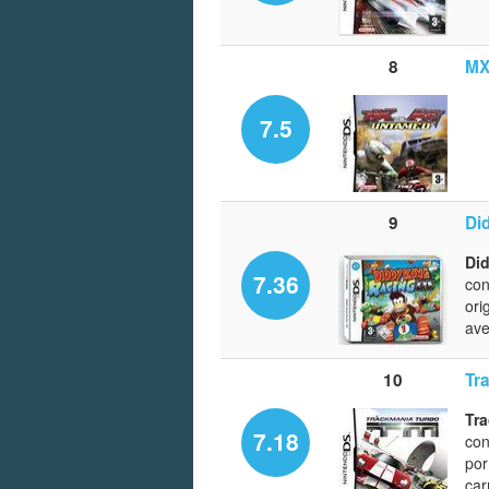
8
MX
7.5
9
Di
Di
7.36
co
ori
ave
10
Tr
Tr
7.18
co
por
car