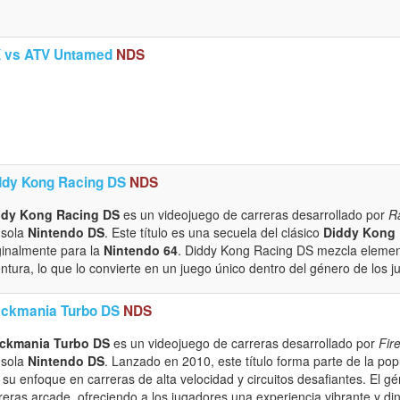
 vs ATV Untamed
NDS
ddy Kong Racing DS
NDS
ddy Kong Racing DS
es un videojuego de carreras desarrollado por
R
nsola
Nintendo DS
. Este título es una secuela del clásico
Diddy Kong
ginalmente para la
Nintendo 64
. Diddy Kong Racing DS mezcla elemen
ntura, lo que lo convierte en un juego único dentro del género de los j
ackmania Turbo DS
NDS
ackmania Turbo DS
es un videojuego de carreras desarrollado por
Fir
nsola
Nintendo DS
. Lanzado en 2010, este título forma parte de la po
 su enfoque en carreras de alta velocidad y circuitos desafiantes. El gé
reras arcade, ofreciendo a los jugadores una experiencia vibrante y di