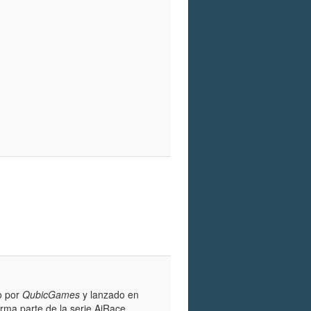
o por
QubicGames
y lanzado en
forma parte de la serie AiRace,