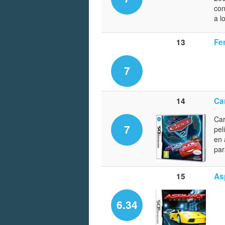
con
a l
13
Fe
7
14
Ca
Car
7
pel
en 
par
15
As
6.34