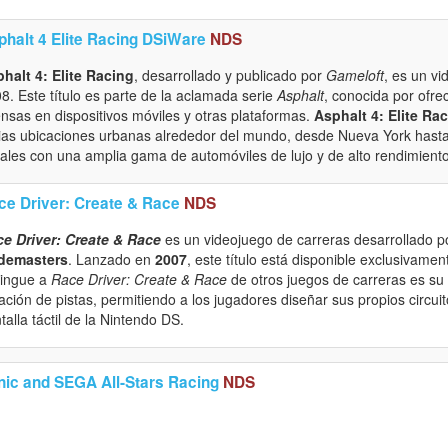
phalt 4 Elite Racing DSiWare
NDS
halt 4: Elite Racing
, desarrollado y publicado por
Gameloft
, es un v
8. Este título es parte de la aclamada serie
Asphalt
, conocida por ofre
ensas en dispositivos móviles y otras plataformas.
Asphalt 4: Elite Ra
ias ubicaciones urbanas alrededor del mundo, desde Nueva York hasta
gales con una amplia gama de automóviles de lujo y de alto rendimiento
ce Driver: Create & Race
NDS
e Driver: Create & Race
es un videojuego de carreras desarrollado 
demasters
. Lanzado en
2007
, este título está disponible exclusivamen
tingue a
Race Driver: Create & Race
de otros juegos de carreras es su 
ación de pistas, permitiendo a los jugadores diseñar sus propios circuito
talla táctil de la Nintendo DS.
nic and SEGA All-Stars Racing
NDS