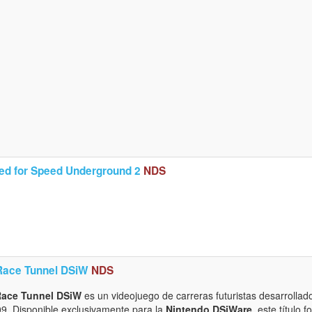
ed for Speed Underground 2
NDS
Race Tunnel DSiW
NDS
Race Tunnel DSiW
es un videojuego de carreras futuristas desarrollad
9. Disponible exclusivamente para la
Nintendo DSiWare
, este título 