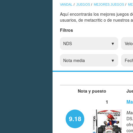
VANDAL
JUEGOS
MEJORES JUEGOS
ME
Aquí encontrarás los mejores juegos d
usuarios, de metacritic o de nuestros 
Filtros
NDS
Velo
Nota media
Fec
Nota y puesto
Ju
1
Ma
Mar
9.18
DS.
ofr
com