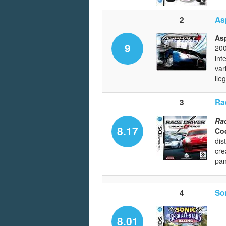
2
As
Asp
9
200
int
var
ile
3
Ra
Rac
8.17
Co
dis
cre
pan
4
So
8.01