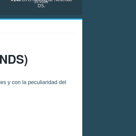
25
votos
DS
.
NDS)
s y con la peculiaridad del