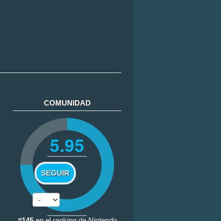
COMUNIDAD
5.95
SEGUIR
#145
en el
ranking de Nintendo