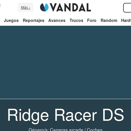
e
Más ↓
Juegos
Reportajes
Avances
Trucos
Foro
Random
Hard
Ridge Racer DS
Género/s:
Carreras arcade
/
Coches