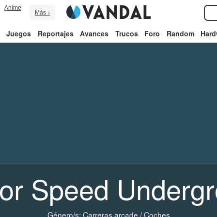
Anime
Más ↓
Juegos
Reportajes
Avances
Trucos
Foro
Random
Hard
for Speed Undergr
Género/s:
Carreras arcade
/
Coches