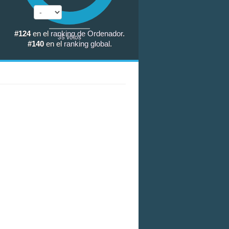
#124
en el
ranking de Ordenador
.
35
votos
#140
en el
ranking global
.