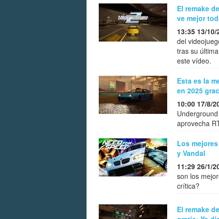
El remake d
ve mejor tod
13:35 13/10/
del videojueg
tras su últi
este vídeo.
Esta es la m
en 2025 gra
10:00 17/8/2
Underground 
aprovecha RT
Los mejores
y Vandal
11:29 26/1/2
son los mejo
crítica?
El remake d