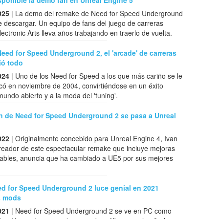
isponible la demo fan en Unreal Engine 5
025
| La demo del remake de Need for Speed Underground
 descargar. Un equipo de fans del juego de carreras
ectronic Arts lleva años trabajando en traerlo de vuelta.
eed for Speed Underground 2, el 'arcade' de carreras
ió todo
024
| Uno de los Need for Speed a los que más cariño se le
icó en noviembre de 2004, convirtiéndose en un éxito
mundo abierto y a la moda del 'tuning'.
an de Need for Speed Underground 2 se pasa a Unreal
022
| Originalmente concebido para Unreal Engine 4, Ivan
creador de este espectacular remake que incluye mejoras
ugables, anuncia que ha cambiado a UE5 por sus mejores
ed for Speed Underground 2 luce genial en 2021
s mods
021
| Need for Speed Underground 2 se ve en PC como