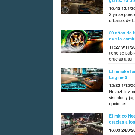
gratis: Ya d
10:45 12/1/2
2 ya se puede
urbanas de El
20 años de N
que lo camb
11:27 9/11/2
tiene se publ
gracias a su 
El remake f
Engine 5
12:32 1/12/2
Novozhilov, 
visuales y j
opciones.
El mítico Ne
gracias a lo
16:03 24/3/2