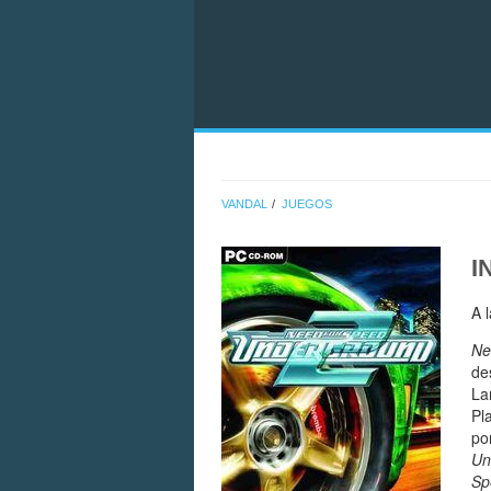
VANDAL
JUEGOS
I
A 
Ne
de
La
Pl
po
Un
Sp