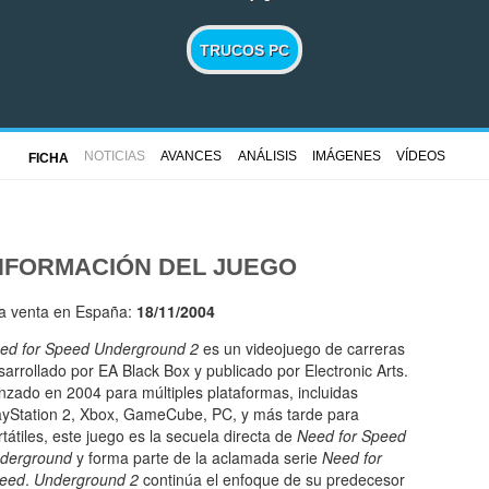
TRUCOS PC
NOTICIAS
AVANCES
ANÁLISIS
IMÁGENES
VÍDEOS
FICHA
NFORMACIÓN DEL JUEGO
la venta en España:
18/11/2004
ed for Speed Underground 2
es un videojuego de carreras
sarrollado por EA Black Box y publicado por Electronic Arts.
nzado en 2004 para múltiples plataformas, incluidas
ayStation 2, Xbox, GameCube, PC, y más tarde para
rtátiles, este juego es la secuela directa de
Need for Speed
derground
y forma parte de la aclamada serie
Need for
eed
.
Underground 2
continúa el enfoque de su predecesor