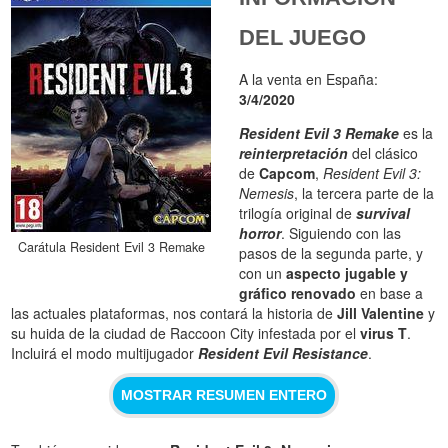
DEL JUEGO
A la venta en España:
3/4/2020
Resident Evil 3 Remake
es la
reinterpretación
del clásico
de
Capcom
,
Resident Evil 3:
Nemesis
, la tercera parte de la
trilogía original de
survival
horror
. Siguiendo con las
Carátula Resident Evil 3 Remake
pasos de la segunda parte, y
con un
aspecto jugable y
gráfico renovado
en base a
las actuales plataformas, nos contará la historia de
Jill Valentine
y
su huida de la ciudad de Raccoon City infestada por el
virus T
.
Incluirá el modo multijugador
Resident Evil Resistance
.
MOSTRAR RESUMEN ENTERO