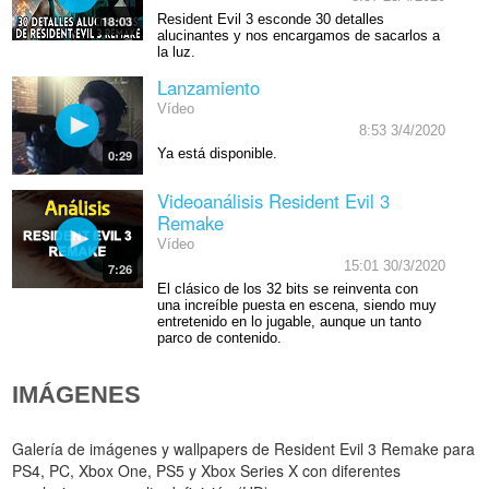
Resident Evil 3 esconde 30 detalles
18:03
alucinantes y nos encargamos de sacarlos a
la luz.
Lanzamiento
Vídeo
8:53 3/4/2020
Ya está disponible.
0:29
Videoanálisis Resident Evil 3
Remake
Vídeo
15:01 30/3/2020
7:26
El clásico de los 32 bits se reinventa con
una increíble puesta en escena, siendo muy
entretenido en lo jugable, aunque un tanto
parco de contenido.
IMÁGENES
Galería de imágenes y wallpapers de Resident Evil 3 Remake para
PS4, PC, Xbox One, PS5 y Xbox Series X con diferentes