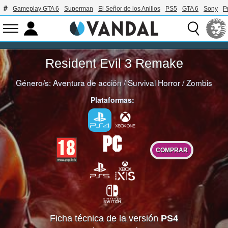
Gameplay GTA 6
Superman
El Señor de los Anillos
PS5
GTA 6
Sony
P
Resident Evil 3 Remake
Género/s:
Aventura de acción
/
Survival Horror
/
Zombis
Plataformas:
COMPRAR
Ficha técnica de la versión
PS4