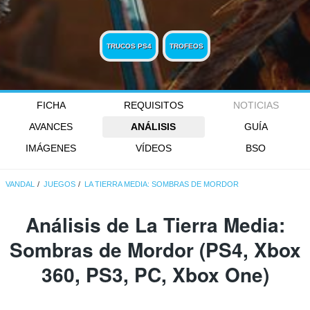
TRUCOS PS4
TROFEOS
FICHA
REQUISITOS
NOTICIAS
AVANCES
ANÁLISIS
GUÍA
IMÁGENES
VÍDEOS
BSO
VANDAL
JUEGOS
LA TIERRA MEDIA: SOMBRAS DE MORDOR
Análisis de
La Tierra Media:
Sombras de Mordor
(PS4, Xbox
360, PS3, PC, Xbox One)