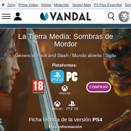
Sony
Prime Video
Anime
Metacritic
Spider-Man
PS Plus Essential
Geo
La Tierra Media: Sombras de
Mordor
Género/s:
Hack and Slash
/
Mundo abierto
/
Sigilo
Plataformas:
COMPRAR
Ficha técnica de la versión
PS4
Más información