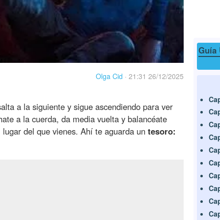
Guía 
Olga Cid
·
21:31 26/12/2025
Cap
alta a la siguiente y sigue ascendiendo para ver
Cap
hate a la cuerda, da media vuelta y balancéate
Cap
el lugar del que vienes. Ahí te aguarda un
tesoro:
Cap
Cap
Cap
Cap
Cap
Cap
Cap