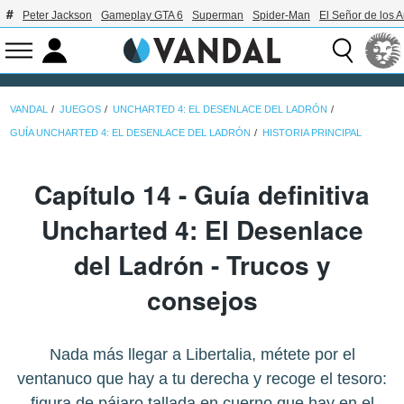
Peter Jackson
Gameplay GTA 6
Superman
Spider-Man
El Señor de los A
VANDAL
JUEGOS
UNCHARTED 4: EL DESENLACE DEL LADRÓN
GUÍA UNCHARTED 4: EL DESENLACE DEL LADRÓN
HISTORIA PRINCIPAL
Capítulo 14 - Guía definitiva
Uncharted 4: El Desenlace
del Ladrón - Trucos y
consejos
Nada más llegar a Libertalia, métete por el
ventanuco que hay a tu derecha y recoge el tesoro:
figura de pájaro tallada en cuerno que hay en el