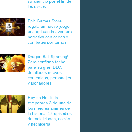
su anuncio por el fin de
los discos
Epic Games Store
regala un nuevo juego:
una aplaudida aventura
narrativa con cartas y
combates por turnos
Dragon Ball Sparking!
Zero confirma fecha
para su gran DLC:
detallados nuevos
contenidos, personajes
y luchadores
Hoy en Netflix la
temporada 3 de uno de
los mejores animes de
la historia: 12 episodios
de maldiciones, acción
y hechicería