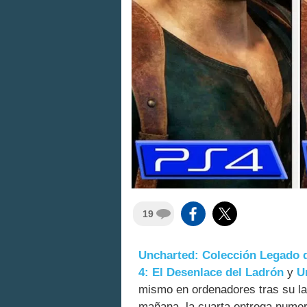
19
Uncharted: Colección Legado 
4: El Desenlace del Ladrón
y
U
mismo en ordenadores tras su lan
mañana, la cuarta entrega numer