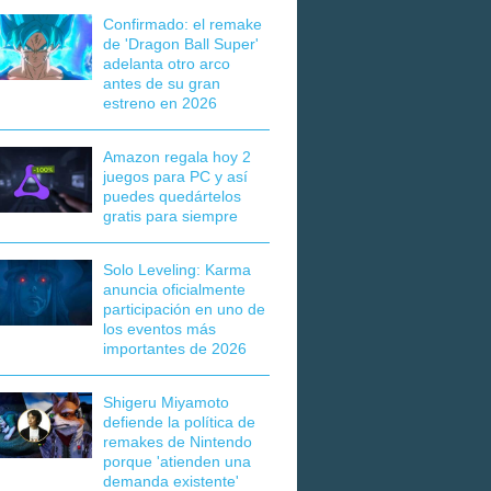
Confirmado: el remake
de 'Dragon Ball Super'
adelanta otro arco
antes de su gran
estreno en 2026
Amazon regala hoy 2
juegos para PC y así
puedes quedártelos
gratis para siempre
Solo Leveling: Karma
anuncia oficialmente
participación en uno de
los eventos más
importantes de 2026
Shigeru Miyamoto
defiende la política de
remakes de Nintendo
porque 'atienden una
demanda existente'