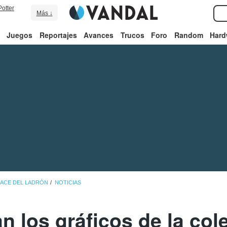
Potter
Más ↓
Juegos
Reportajes
Avances
Trucos
Foro
Random
Hard
LACE DEL LADRÓN
NOTICIAS
 los gráficos de la col