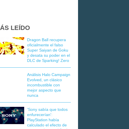
ÁS LEÍDO
Dragon Ball recupera
oficialmente el falso
Super Saiyan de Goku
y desata su poder en el
DLC de Sparking! Zero
Análisis Halo Campaign
Evolved, un clásico
incombustible con
mejor aspecto que
nunca
'Sony sabía que todos
enfurecerían':
PlayStation había
calculado el efecto de