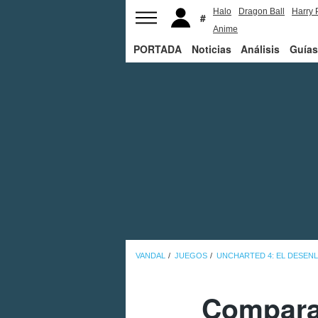
Halo
Dragon Ball
Harry 
Anime
PORTADA
Noticias
Análisis
Guías
VANDAL
JUEGOS
UNCHARTED 4: EL DESEN
Comparan