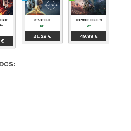
IGHT:
STARFIELD
CRIMSON DESERT
NG
PC
PC
31.29 €
49.99 €
 €
DOS: