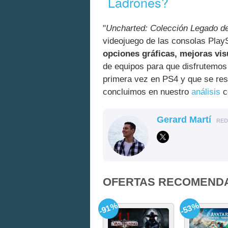
Ladrones?
"
Uncharted: Colección Legado de
videojuego de las consolas Play
opciones gráficas, mejoras vi
de equipos para que disfrutemos
primera vez en PS4 y que se res
concluimos en nuestro
análisis
c
Gerard Martí
RE
OFERTAS RECOMEND
-91%
-53%