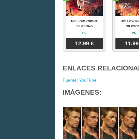
HOLLOW KNIGHT:
HOLLOW KN
SILKSONG
SILKSO
PC
PC
12.99 €
11.99
ENLACES RELACIONA
Fuente: YouTube
IMÁGENES: