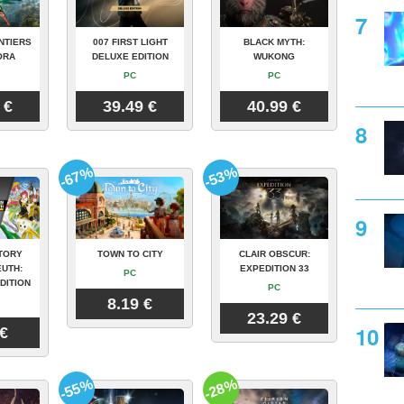
NTIERS
007 FIRST LIGHT
BLACK MYTH:
ORA
DELUXE EDITION
WUKONG
PC
PC
 €
39.49 €
40.99 €
-67%
-53%
TORY
TOWN TO CITY
CLAIR OBSCUR:
UTH:
EXPEDITION 33
PC
DITION
PC
8.19 €
23.29 €
 €
-55%
-28%