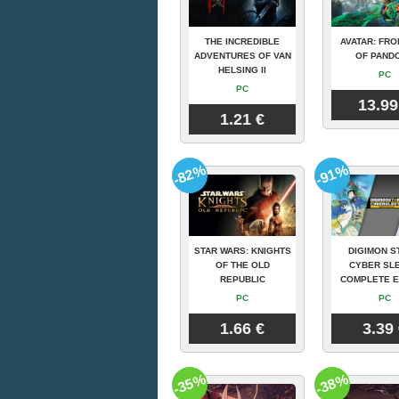
THE INCREDIBLE
AVATAR: FRO
ADVENTURES OF VAN
OF PAND
HELSING II
PC
PC
13.99
1.21 €
-82%
-91%
STAR WARS: KNIGHTS
DIGIMON S
OF THE OLD
CYBER SLE
REPUBLIC
COMPLETE E
PC
PC
1.66 €
3.39
-35%
-38%