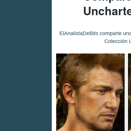
Uncharte
ElAnalistaDeBits comparte una
Colección 