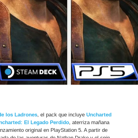
de los Ladrones
, el pack que incluye
Uncharted
ncharted: El Legado Perdido
, aterriza mañana
zamiento original en PlayStation 5. A partir de
ada de las aventuras de Nathan Drake y el
spin-