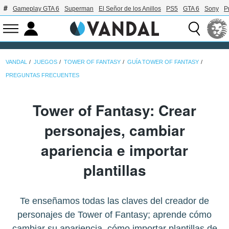
Gameplay GTA 6
Superman
El Señor de los Anillos
PS5
GTA 6
Sony
P
VANDAL
JUEGOS
TOWER OF FANTASY
GUÍA TOWER OF FANTASY
PREGUNTAS FRECUENTES
Tower of Fantasy: Crear
personajes, cambiar
apariencia e importar
plantillas
Te enseñamos todas las claves del creador de
personajes de Tower of Fantasy; aprende cómo
cambiar su apariencia, cómo importar plantillas de