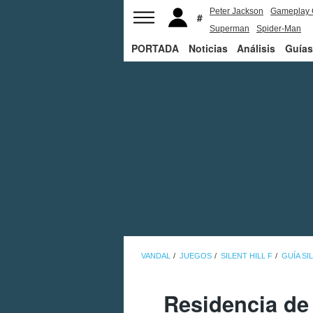
Peter Jackson
Gameplay 
Superman
Spider-Man
PORTADA
Noticias
Análisis
Guías
VANDAL
JUEGOS
SILENT HILL F
GUÍA SI
Residencia de