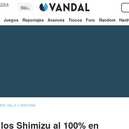
GTA 6
Más ↓
Juegos
Reportajes
Avances
Trucos
Foro
Random
Hard
LENT HILL F
HISTORIA
 los Shimizu al 100% en