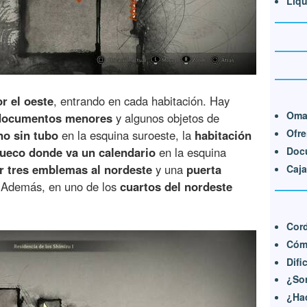
Líqu
or el oeste
, entrando en cada habitación. Hay
Oma
documentos menores
y algunos objetos de
Ofr
o sin tubo
en la esquina suroeste, la
habitación
Doc
ueco donde va un calendario
en la esquina
r tres emblemas al nordeste
y una
puerta
Caja
 Además, en uno de los
cuartos del nordeste
Cor
Cóm
Difi
¿Son
¿Hac