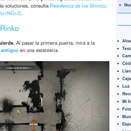
Nue
ás soluciones, consulta
Residencia de los Shimizu
izu (NG+2)
.
 Rinko
Alta
uierda
. Al pasar la primera puerta, mira a la
Teso
 antiguo
en una estantería.
Cam
Códi
Llav
Caja
Luz
Rec
Mi h
Foto
Mur
Esp