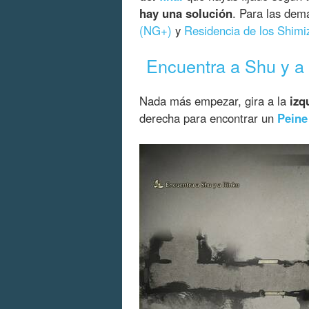
hay una solución
. Para las dem
(NG+)
y
Residencia de los Shim
Encuentra a Shu y a
Nada más empezar, gira a la
izq
derecha para encontrar un
Peine