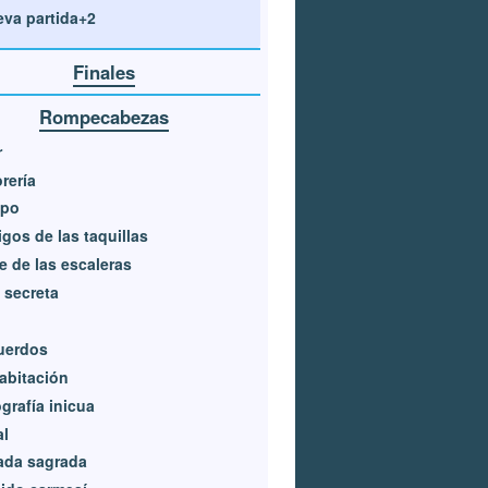
va partida+2
Finales
Rompecabezas
r
rería
po
gos de las taquillas
e de las escaleras
 secreta
uerdos
abitación
grafía inicua
al
ada sagrada