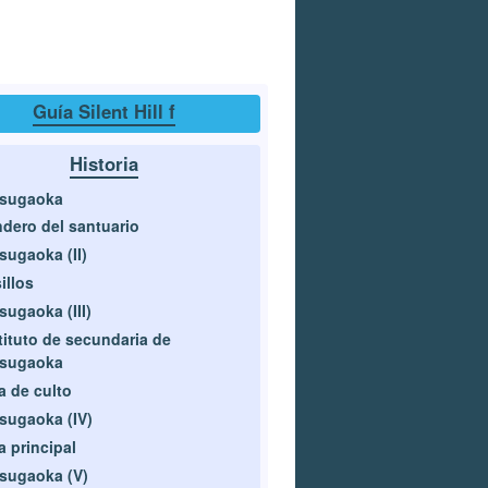
Guía Silent Hill f
Historia
isugaoka
dero del santuario
sugaoka (II)
illos
sugaoka (III)
tituto de secundaria de
isugaoka
a de culto
sugaoka (IV)
a principal
sugaoka (V)