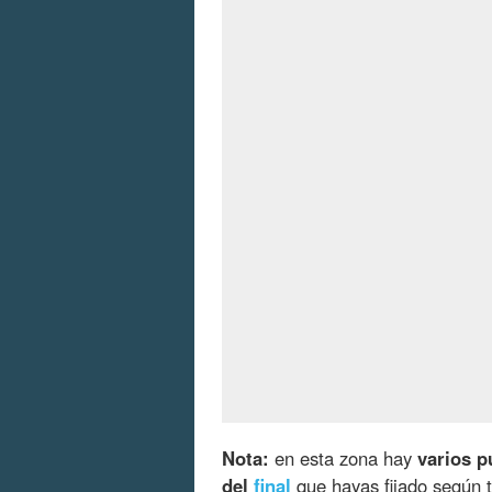
Nota:
en esta zona hay
varios p
del
final
que hayas fijado según 