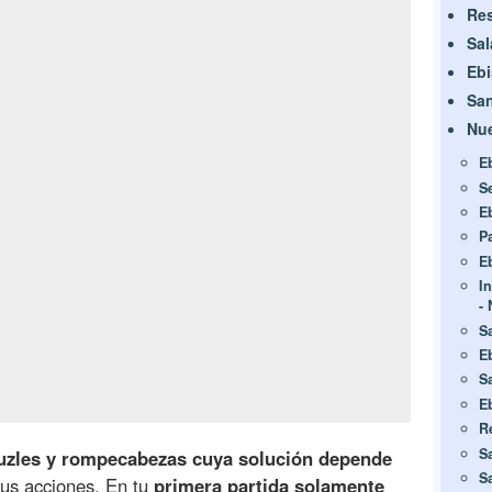
Res
Sal
Ebi
San
Nue
E
S
E
P
E
I
-
S
E
S
E
R
S
uzles y rompecabezas cuya solución depende
S
tus acciones. En tu
primera partida solamente