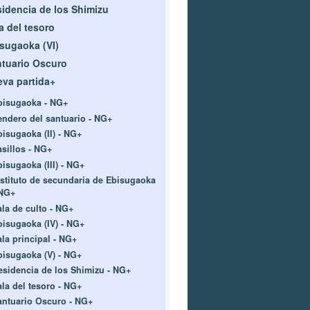
idencia de los Shimizu
a del tesoro
sugaoka (VI)
tuario Oscuro
va partida+
bisugaoka - NG+
endero del santuario - NG+
bisugaoka (II) - NG+
asillos - NG+
bisugaoka (III) - NG+
nstituto de secundaria de Ebisugaoka
 NG+
ala de culto - NG+
bisugaoka (IV) - NG+
ala principal - NG+
bisugaoka (V) - NG+
esidencia de los Shimizu - NG+
ala del tesoro - NG+
antuario Oscuro - NG+