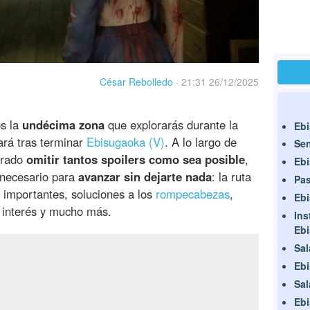
César Rebolledo
·
21:31 26/12/2025
s la
undécima zona
que explorarás durante la
Eb
rá tras terminar
Ebisugaoka (V)
. A lo largo de
Sen
urado
omitir tantos spoilers como sea posible
,
Ebi
 necesario para
avanzar sin dejarte nada
: la ruta
Pas
importantes, soluciones a los
rompecabezas
,
Ebi
 interés y mucho más.
Ins
Eb
Sal
Ebi
Sal
Ebi