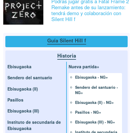
Podrás jugar gratis a Fatal Frame 2
Remake antes de su lanzamiento:
tendrá demo y colaboración con
Silent Hill f
Guía Silent Hill f
Historia
Ebisugaoka
Nueva partida+
Sendero del santuario
Ebisugaoka - NG+
Sendero del santuario -
Ebisugaoka (II)
NG+
Pasillos
Ebisugaoka (II) - NG+
Ebisugaoka (III)
Pasillos - NG+
Instituto de secundaria de
Ebisugaoka (III) - NG+
Ebisugaoka
Instituto de secundaria