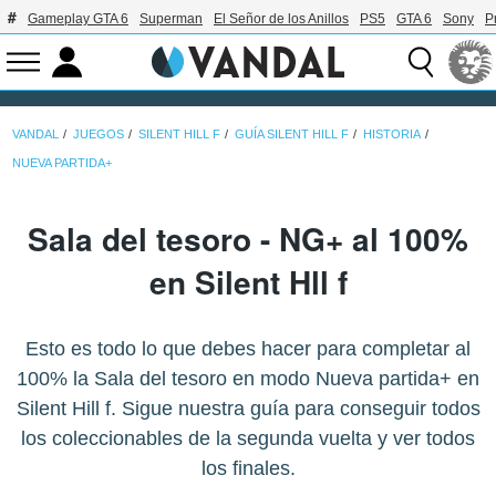
Gameplay GTA 6
Superman
El Señor de los Anillos
PS5
GTA 6
Sony
P
VANDAL
JUEGOS
SILENT HILL F
GUÍA SILENT HILL F
HISTORIA
NUEVA PARTIDA+
Sala del tesoro - NG+ al 100%
en Silent Hll f
Esto es todo lo que debes hacer para completar al
100% la Sala del tesoro en modo Nueva partida+ en
Silent Hill f. Sigue nuestra guía para conseguir todos
los coleccionables de la segunda vuelta y ver todos
los finales.