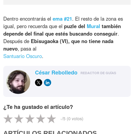
Dentro encontrarás el
ema #21
. El resto de la zona es
igual, pero recuerda que el
puzle del
Mural
también
depende del final que estés buscando conseguir
.
Después de
Ebisugaoka (VI), que no tiene nada
nuevo
, pasa al
Santuario Oscuro
.
César Rebolledo
REDACTOR DE GUÍAS
¿Te ha gustado el artículo?
-
/5 (
0
votos)
ARTÍCULOS RELACIONADOS