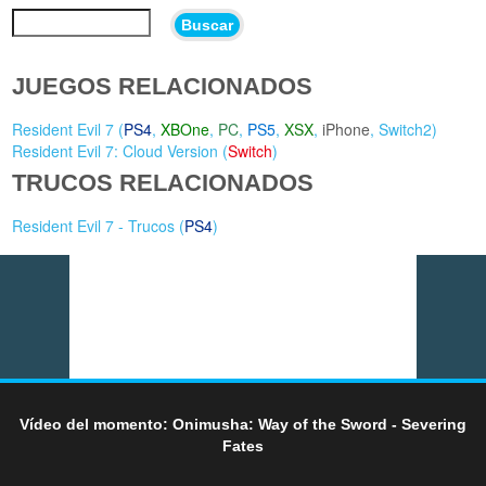
Buscar
JUEGOS RELACIONADOS
Resident Evil 7 (
PS4
,
XBOne
,
PC
,
PS5
,
XSX
,
iPhone
,
Switch2
)
Resident Evil 7: Cloud Version (
Switch
)
TRUCOS RELACIONADOS
Resident Evil 7 - Trucos (
PS4
)
Vídeo del momento: Onimusha: Way of the Sword - Severing
Fates