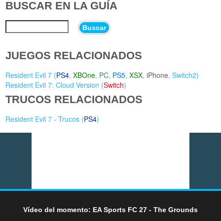
BUSCAR EN LA GUÍA
Buscar
JUEGOS RELACIONADOS
Resident Evil 7 (
PS4
,
XBOne
,
PC
,
PS5
,
XSX
,
iPhone
,
Switch2
)
Resident Evil 7: Cloud Version (
Switch
)
TRUCOS RELACIONADOS
Resident Evil 7 - Trucos (
PS4
)
Vídeo del momento: EA Sports FC 27 - The Grounds