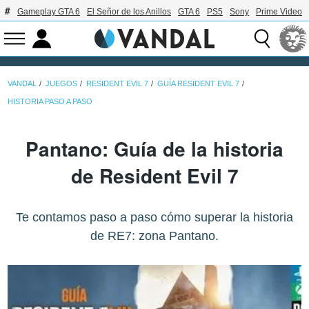
Gameplay GTA 6
El Señor de los Anillos
GTA 6
PS5
Sony
Prime Video
VANDAL
JUEGOS
RESIDENT EVIL 7
GUÍA RESIDENT EVIL 7
HISTORIA PASO A PASO
Pantano: Guía de la historia
de Resident Evil 7
Te contamos paso a paso cómo superar la historia
de RE7: zona Pantano.