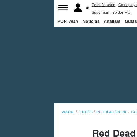
Peter Jackson
Gameplay 
Superman
Spider-Man
PORTADA
Noticias
Análisis
Guías
VANDAL
JUEGOS
RED DEAD ONLINE
GU
Red Dead 