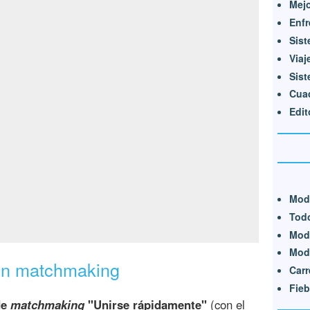
Mej
Enfr
Sist
Viaj
Sist
Cuad
Edit
Mod
Tod
Modo
Modo
en matchmaking
Carr
Fieb
de
matchmaking
"Unirse rápidamente"
(con el