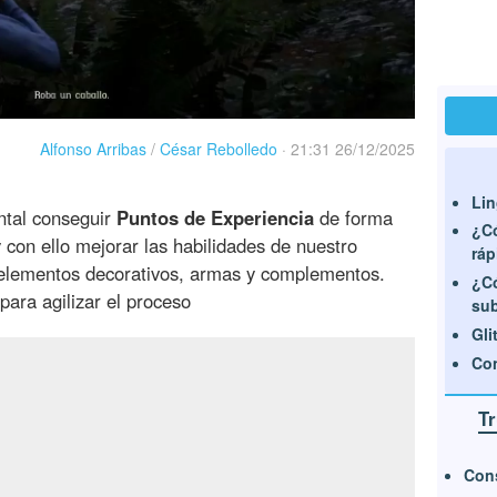
Alfonso Arribas
/
César Rebolledo
·
21:31 26/12/2025
Lin
tal conseguir
Puntos de Experiencia
de forma
¿Có
y con ello mejorar las habilidades de nuestro
rá
elementos decorativos, armas y complementos.
¿Có
para agilizar el proceso
sub
Gli
Co
T
Cons