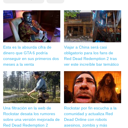
Esta es la absurda cifra de
Viajar a China será casi
dinero que GTA 6 podría
obligatorio para los fans de
conseguir en sus primeros dos
Red Dead Redemption 2 tras
meses a la venta
ver este increíble bar temático
Una filtración en la web de
Rockstar por fin escucha a la
Rockstar desata los rumores
comunidad y actualiza Red
sobre una versión mejorada de
Dead Online con robots
Red Dead Redemption 2
asesinos, zombis y más