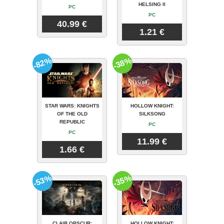
HELSING II
PC
PC
40.99 €
1.21 €
-82%
-38%
STAR WARS: KNIGHTS
HOLLOW KNIGHT:
OF THE OLD
SILKSONG
REPUBLIC
PC
PC
11.99 €
1.66 €
-53%
-35%
CLAIR OBSCUR:
HOLLOW KNIGHT: