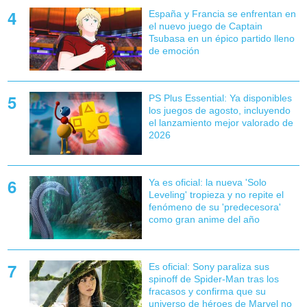
España y Francia se enfrentan en
el nuevo juego de Captain
Tsubasa en un épico partido lleno
de emoción
PS Plus Essential: Ya disponibles
los juegos de agosto, incluyendo
el lanzamiento mejor valorado de
2026
Ya es oficial: la nueva 'Solo
Leveling' tropieza y no repite el
fenómeno de su 'predecesora'
como gran anime del año
Es oficial: Sony paraliza sus
spinoff de Spider-Man tras los
fracasos y confirma que su
universo de héroes de Marvel no