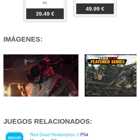
PC
49.99 €
39.49 €
IMÁGENES:
JUEGOS RELACIONADOS:
Red Dead Redemption 2
PS4
SEGUIR