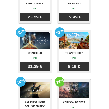
EXPEDITION 33
SILKSONG
PC
PC
23.29 €
12.99 €
-55%
-67%
STARFIELD
TOWN TO CITY
PC
PC
31.29 €
8.19 €
-50%
-28%
007 FIRST LIGHT
CRIMSON DESERT
DELUXE EDITION
PC