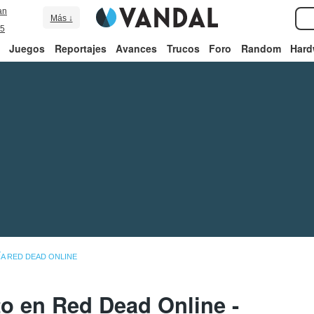
an
Más ↓
5
Juegos
Reportajes
Avances
Trucos
Foro
Random
Hard
ÍA RED DEAD ONLINE
 en Red Dead Online -