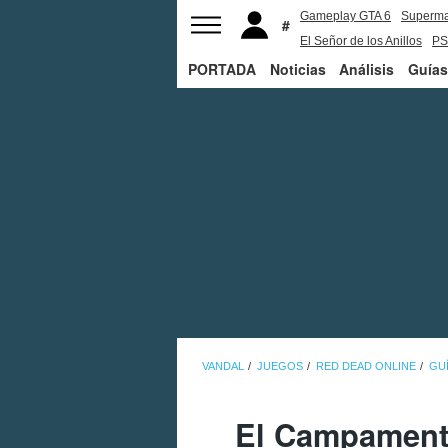
Gameplay GTA 6
Superm
El Señor de los Anillos
PS
PORTADA
Noticias
Análisis
Guías
VANDAL
JUEGOS
RED DEAD ONLINE
GU
El Campamento