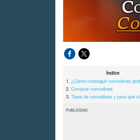
Índice
1.
¿Cómo conseguir comodines grat
2.
Comprar comodines
3.
Tipos de comodines y para qué s
PUBLICIDAD