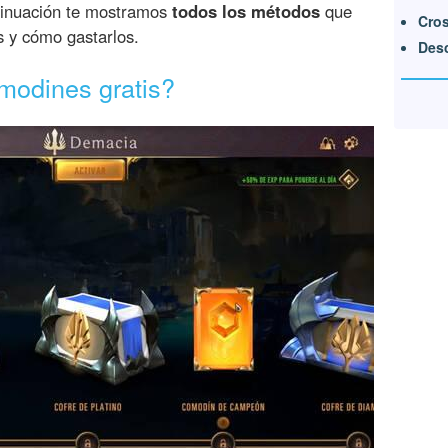
tinuación te mostramos
todos los métodos
que
Cros
s y cómo gastarlos.
Desc
modines gratis?