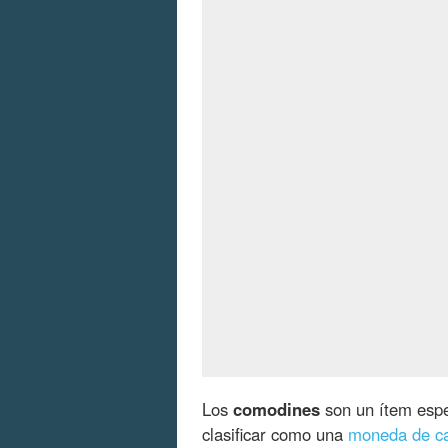
Los
comodines
son un ítem esp
clasificar como una
moneda de c