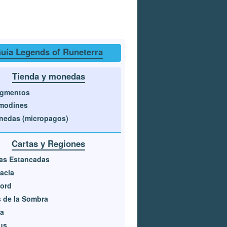
uía Legends of Runeterra
Tienda y monedas
agmentos
modines
nedas (micropagos)
Cartas y Regiones
as Estancadas
acia
jord
s de la Sombra
ia
us