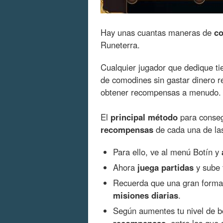
Hay unas cuantas maneras de
co
Runeterra.
Cualquier jugador que dedique t
de comodines sin gastar dinero re
obtener recompensas a menudo.
El
principal método
para conseg
recompensas
de cada una de las
Para ello, ve al menú Botín y
Ahora
juega partidas
y sube 
Recuerda que una gran forma 
misiones diarias
.
Según aumentes tu nivel de 
recompensas
, entre las que