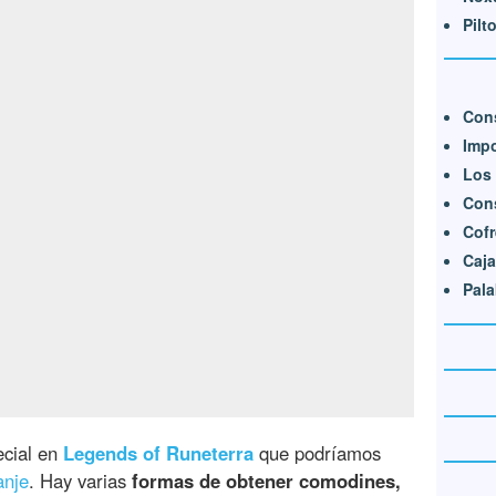
Pilt
Cons
Impo
Los
Cons
Cofr
Caj
Pala
ecial en
Legends of Runeterra
que podríamos
anje
. Hay varias
formas de obtener comodines,