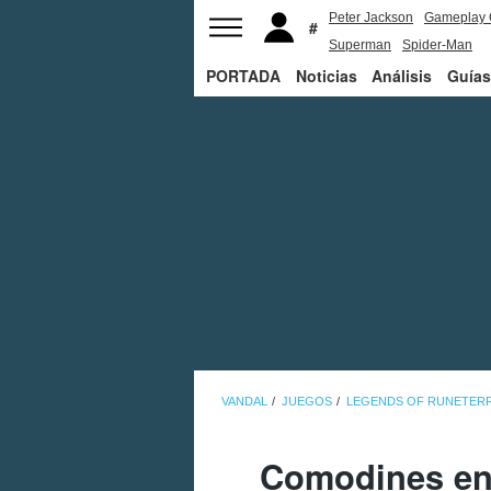
Peter Jackson
Gameplay 
Superman
Spider-Man
PORTADA
Noticias
Análisis
Guías
VANDAL
JUEGOS
LEGENDS OF RUNETER
Comodines en 