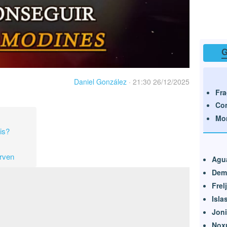
G
Daniel González
·
21:30 26/12/2025
Fr
Co
Mo
is?
irven
Agu
Dem
Frel
Isla
Jon
Nox