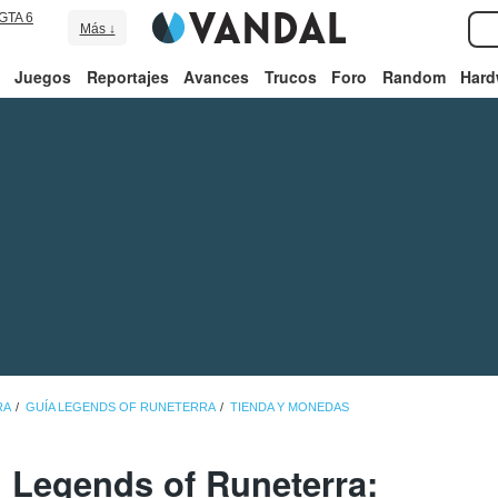
GTA 6
Más ↓
Juegos
Reportajes
Avances
Trucos
Foro
Random
Hard
RA
GUÍA LEGENDS OF RUNETERRA
TIENDA Y MONEDAS
Legends of Runeterra: