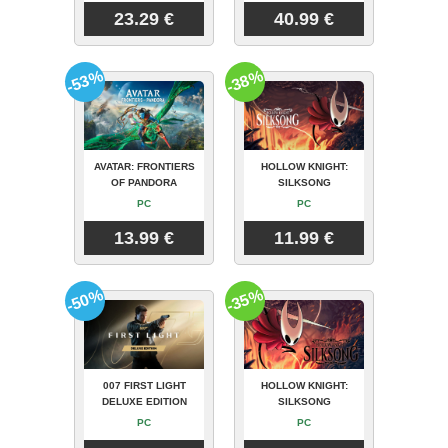
23.29 €
40.99 €
-53%
-38%
AVATAR: FRONTIERS
HOLLOW KNIGHT:
OF PANDORA
SILKSONG
PC
PC
13.99 €
11.99 €
-50%
-35%
007 FIRST LIGHT
HOLLOW KNIGHT:
DELUXE EDITION
SILKSONG
PC
PC