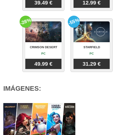
39.49 €
12.99 €
-28%
-55%
CRIMSON DESERT
STARFIELD
PC
PC
49.99 €
31.29 €
IMÁGENES: