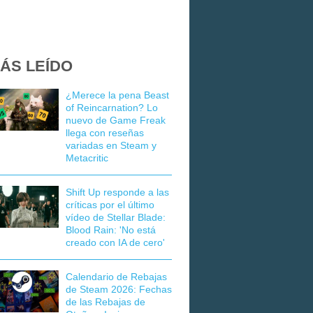
ÁS LEÍDO
¿Merece la pena Beast
of Reincarnation? Lo
nuevo de Game Freak
llega con reseñas
variadas en Steam y
Metacritic
Shift Up responde a las
críticas por el último
vídeo de Stellar Blade:
Blood Rain: 'No está
creado con IA de cero'
Calendario de Rebajas
de Steam 2026: Fechas
de las Rebajas de