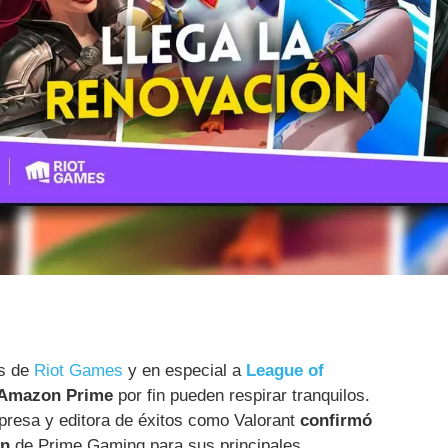
os de
Riot Games
y en especial a
League of
 Amazon Prime
por fin pueden respirar tranquilos.
resa y editora de éxitos como Valorant
confirmó
ón
de Prime Gaming para sus principales