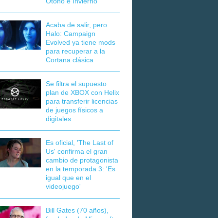
Otoño e Invierno
Acaba de salir, pero
Halo: Campaign
Evolved ya tiene mods
para recuperar a la
Cortana clásica
Se filtra el supuesto
plan de XBOX con Helix
para transferir licencias
de juegos físicos a
digitales
Es oficial, 'The Last of
Us' confirma el gran
cambio de protagonista
en la temporada 3: 'Es
igual que en el
videojuego'
Bill Gates (70 años),