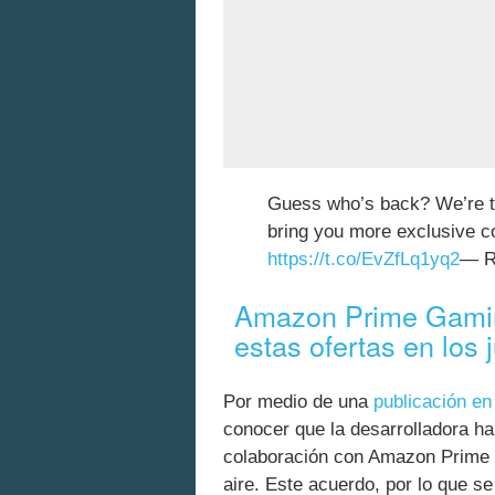
Guess who’s back? We’re 
bring you more exclusive con
https://t.co/EvZfLq1yq2
— R
Amazon Prime Gamin
estas ofertas en los
Por medio de una
publicación en 
conocer que la desarrolladora h
colaboración con Amazon Prime 
aire. Este acuerdo, por lo que s