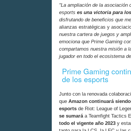
"La ampliación de la asociación
esports
es una victoria para lo
disfrutando de beneficios que me
alianzas estratégicas y asociac
nuestra cartera de juegos y ampl
emociona que Prime Gaming con
compartamos nuestra misión a l
jugador en todo el ecosistema de
Prime Gaming contin
de los esports
Junto con la renovada colabora
que
Amazon continuará siendo 
esports
de Riot: League of Lege
se sumará
a Teamfight Tactics 
todo el vigente año 2023
y esta
tanto para la LCS, la LEC y las