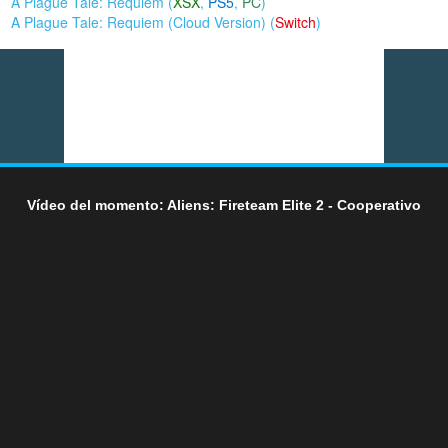
A Plague Tale: Requiem (
XSX
,
PS5
,
PC
)
A Plague Tale: Requiem (Cloud Version) (
Switch
)
Vídeo del momento: Aliens: Fireteam Elite 2 - Cooperativo